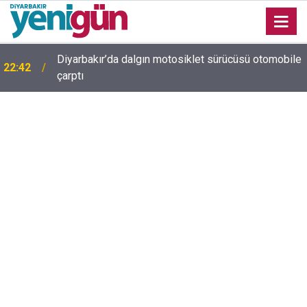
Diyarbakır’da dalgın motosiklet sürücüsü otomobile
22:42
çarptı
Diyarbakır trafiğinde şaşırtan görüntü: Dönüp dönüp
22:37
baktılar