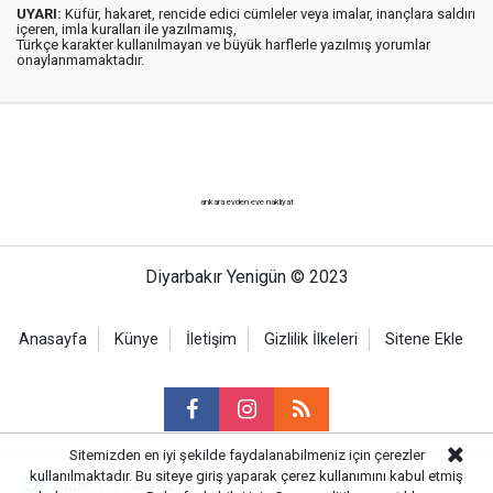
UYARI:
Küfür, hakaret, rencide edici cümleler veya imalar, inançlara saldırı
içeren, imla kuralları ile yazılmamış,
Türkçe karakter kullanılmayan ve büyük harflerle yazılmış yorumlar
onaylanmamaktadır.
ankara evden eve nakliyat
Diyarbakır Yenigün © 2023
Anasayfa
Künye
İletişim
Gizlilik İlkeleri
Sitene Ekle
Sitemizden en iyi şekilde faydalanabilmeniz için çerezler
kullanılmaktadır. Bu siteye giriş yaparak çerez kullanımını kabul etmiş
Haber Portalı Yazılımı