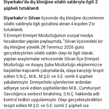
Diyarbakır’da diş kliniğine silahlı saldırıyla ilgili 2
şüpheli tutuklandı
Diyarbakır
’ın
Silvan
ilçesinde diş kliniğine düzenlenen
silahlı saldırıyla ilgili gözaltına alınan 4 kişiden 2’si
tutuklandı.
İl Emniyet Emniyet Müdürlüğünün sosyal medya
hesabından yapılan paylaşımda, "Silvan ilçesindeki bir
diş kliniğine yönelik 28 Temmuz 2026 günü
gerçekleştirilen silahlı saldırı olayı ile ilgili olarak;
yapılan araştırmalar neticesinde Silvan İlçe Emniyet
Müdürlüğü ve Asayiş Şube Müdürlüğü ekiplerimizce
başlatılan kapsamlı çalışmalarda, olaya karıştığı tespit
edilen S.N.Ç., M.B., M.Ş.D. ve S.E. isimli 4 şüpheli
yakalanmıştır. Emniyetteki işlemlerinin ardından
adliyeye sevk edilen şüphelilerden M.B., Cumhuriyet
Savcılığınca serbest bırakılmış; S.N.Ç. hakkında adli
kontrol tedbiri uygulanmıştır. Olayı gerçekleştirdikleri
tespit edilen M.Ş.D. ve S.E. isimli 2 şüpheli ise