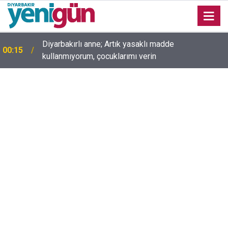
Diyarbakırlı anne; Artık yasaklı madde
00:15
kullanmıyorum, çocuklarımı verin
00:05
Mesut Çokur yazdı; Gelecek Yolda mı Kaldı?