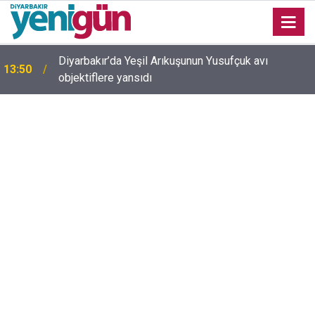
Adalet Bakanı Akın Gürlek’ten internet haberciliğine
13:35
güvence: Ekim ayında Meclis'e geliyor