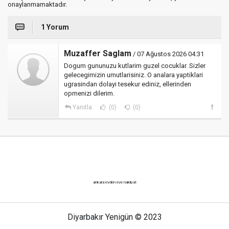
onaylanmamaktadır.
1 Yorum
Muzaffer Saglam
/ 07 Ağustos 2026 04:31
Dogum gununuzu kutlarim guzel cocuklar. Sizler
gelecegimizin umutlarisiniz. O analara yaptiklari
ugrasindan dolayi tesekur ediniz, ellerinden
opmenizi dilerim.
Yanıtla
(0)
(0)
ankara evden eve nakliyat
Diyarbakır Yenigün © 2023