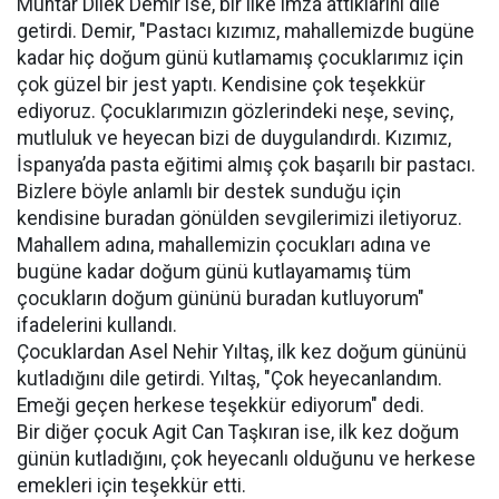
Muhtar Dilek Demir ise, bir ilke imza attıklarını dile
getirdi. Demir, "Pastacı kızımız, mahallemizde bugüne
kadar hiç doğum günü kutlamamış çocuklarımız için
çok güzel bir jest yaptı. Kendisine çok teşekkür
ediyoruz. Çocuklarımızın gözlerindeki neşe, sevinç,
mutluluk ve heyecan bizi de duygulandırdı. Kızımız,
İspanya’da pasta eğitimi almış çok başarılı bir pastacı.
Bizlere böyle anlamlı bir destek sunduğu için
kendisine buradan gönülden sevgilerimizi iletiyoruz.
Mahallem adına, mahallemizin çocukları adına ve
bugüne kadar doğum günü kutlayamamış tüm
çocukların doğum gününü buradan kutluyorum"
ifadelerini kullandı.
Çocuklardan Asel Nehir Yıltaş, ilk kez doğum gününü
kutladığını dile getirdi. Yıltaş, "Çok heyecanlandım.
Emeği geçen herkese teşekkür ediyorum" dedi.
Bir diğer çocuk Agit Can Taşkıran ise, ilk kez doğum
günün kutladığını, çok heyecanlı olduğunu ve herkese
emekleri için teşekkür etti.