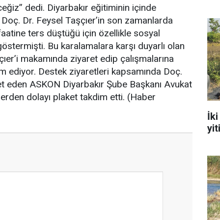
iz” dedi. Diyarbakır eğitiminin içinde
Doç. Dr. Feysel Taşçıer’in son zamanlarda
aatine ters düştüğü için özellikle sosyal
stermişti. Bu karalamalara karşı duyarlı olan
şçıer’i makamında ziyaret edip çalışmalarına
m ediyor. Destek ziyaretleri kapsamında Doç.
ret eden ASKON Diyarbakır Şube Başkanı Avukat
erden dolayı plaket takdim etti. (Haber
İk
yit