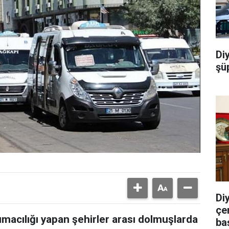
Di
şü
Di
çe
şımacılığı yapan şehirler arası dolmuşlarda
ba