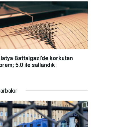
latya Battalgazi'de korkutan
prem; 5.0 ile sallandık
yarbakır