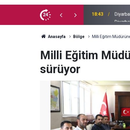
Diyarba
an şüpheli yakalandı
24
18:22
barışı 
Anasayfa
Bölge
Milli Eğitim Müdürün
Milli Eğitim Müd
sürüyor