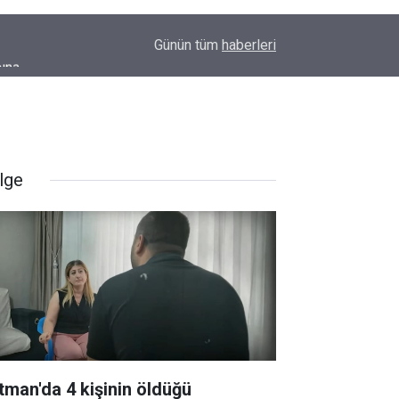
şına
12:59
Diyarbakır’da o hattaki dolmuş ücretlerine zam
Günün tüm
haberleri
lge
tman'da 4 kişinin öldüğü