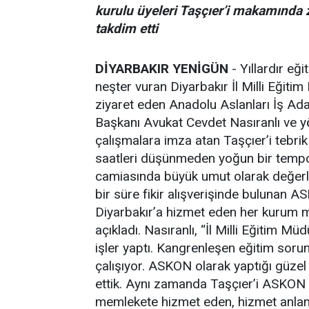
kurulu üyeleri Taşçıer’i makamında z
takdim etti
DİYARBAKIR YENİGÜN
- Yıllardır eğ
neşter vuran Diyarbakır İl Milli Eğit
ziyaret eden Anadolu Aslanları İş A
Başkanı Avukat Cevdet Nasıranlı ve yö
çalışmalara imza atan Taşçıer’i tebrik
saatleri düşünmeden yoğun bir tempo 
camiasında büyük umut olarak değerle
bir süre fikir alışverişinde bulunan 
Diyarbakır’a hizmet eden her kurum 
açıkladı. Nasıranlı, “İl Milli Eğitim M
işler yaptı. Kangrenleşen eğitim soru
çalışıyor. ASKON olarak yaptığı güzel 
ettik. Aynı zamanda Taşçıer’i ASKON is
memlekete hizmet eden, hizmet anlam