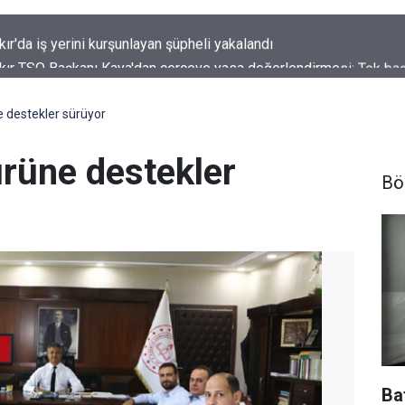
kır TSO Başkanı Kaya'dan çerçeve yasa değerlendirmesi: Tek ba
sağlayamıyor
e destekler sürüyor
ürüne destekler
Bö
Ba