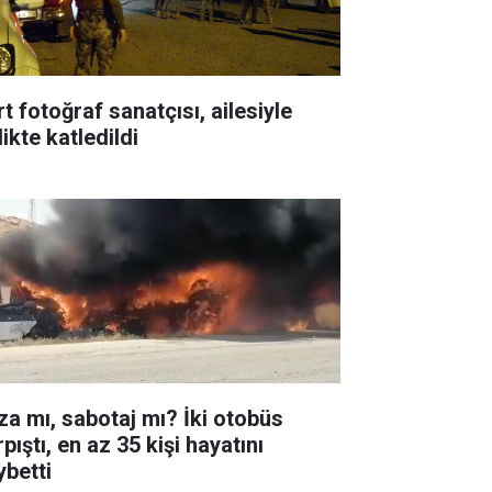
t fotoğraf sanatçısı, ailesiyle
likte katledildi
za mı, sabotaj mı? İki otobüs
pıştı, en az 35 kişi hayatını
ybetti