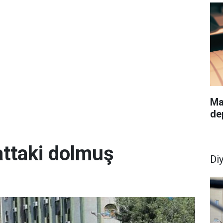
Ma
de
attaki dolmuş
Di