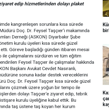
iyaret edip hizmetlerinden dolayı plaket
itimde kangrenleşen sorunlara kısa sürede
Kür
bir
im Müdürü Doç. Dr. Feysel Taşçıer’i makamında
damları Derneği (ASKON) Diyarbakır Şube
netim kurulu üyeleri kısa sürede güzel
 etti. Göreve başladığı günden itibaren mesai
ile çalışmalarını sürdüren ve tüm eğitim
ndirilen Feysel Taşçıer ile çalışmalar hakkında
ASKON Başkanı Avukat Cevdet Nasıranlı,
müdürüne sonuna kadar destek vereceklerini
üdürü Doç. Dr. Feysel Taşçıer kısa sürede güzel
nlarını çözmek üzere yoğun bir tempo ile
Ka
işlerden dolayı Taşçıer’e ziyaret edip, tebrik
çar
tişare kurulu üyeliğine kabul ettik. Bu
ka
ında taş üstene taş koyan her kurum