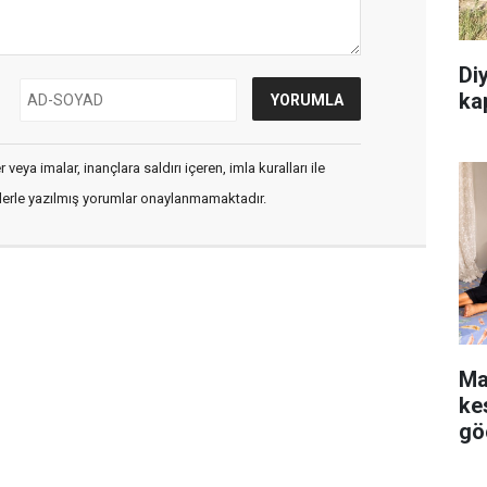
Diy
kap
veya imalar, inançlara saldırı içeren, imla kuralları ile
flerle yazılmış yorumlar onaylanmamaktadır.
Ma
kes
gö