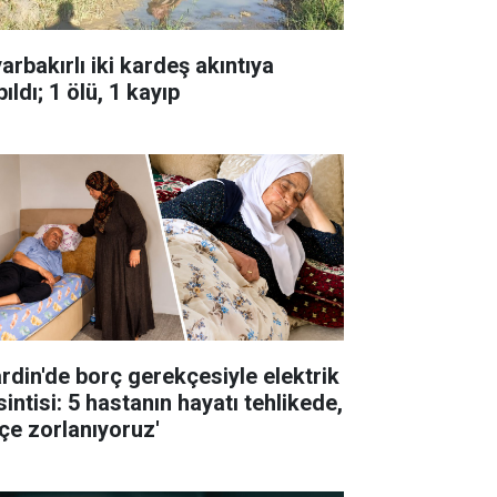
arbakırlı iki kardeş akıntıya
ıldı; 1 ölü, 1 kayıp
rdin'de borç gerekçesiyle elektrik
intisi: 5 hastanın hayatı tehlikede,
çe zorlanıyoruz'