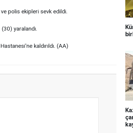
e polis ekipleri sevk edildi.
Kür
 (30) yaralandı.
bir
Hastanesi'ne kaldırıldı. (AA)
Ka
çar
ka