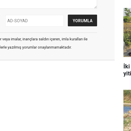
veya imalar, inançlara saldırı içeren, imla kuralları ile
flerle yazılmış yorumlar onaylanmamaktadır.
İk
yit