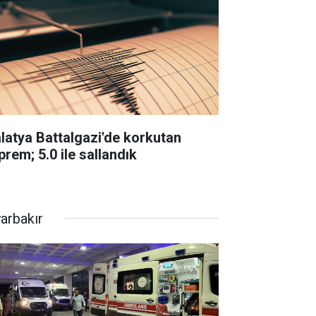
latya Battalgazi'de korkutan
prem; 5.0 ile sallandık
yarbakır