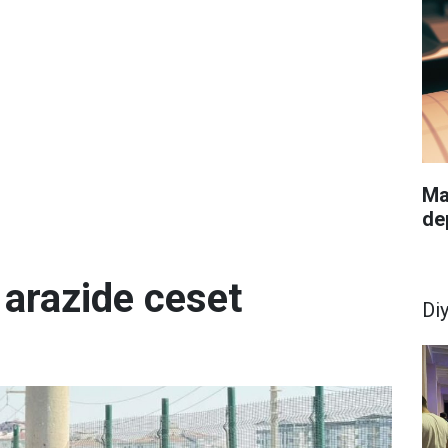
Ma
de
 arazide ceset
Di