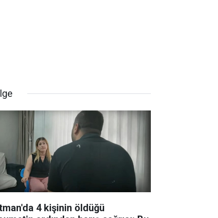
lge
tman'da 4 kişinin öldüğü