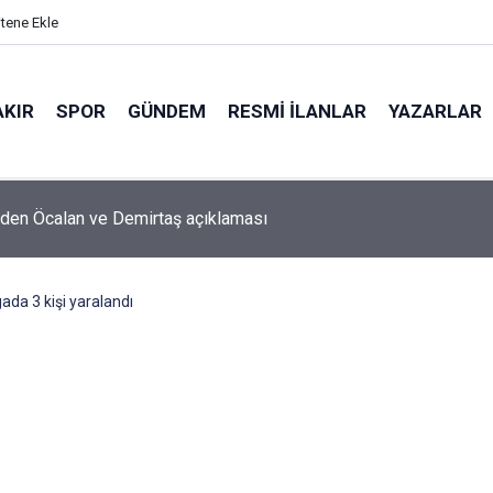
itene Ekle
AKIR
SPOR
GÜNDEM
RESMI İLANLAR
YAZARLAR
'den Öcalan ve Demirtaş açıklaması
gada 3 kişi yaralandı