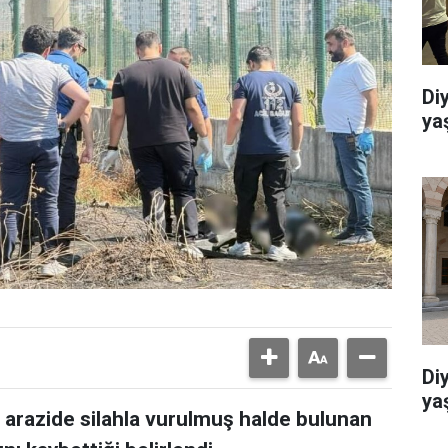
Di
ya
Di
ya
ş arazide silahla vurulmuş halde bulunan