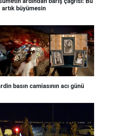
sumetin ardından barış çağrısı: Bu
ı artık büyümesin
rdin basın camiasının acı günü