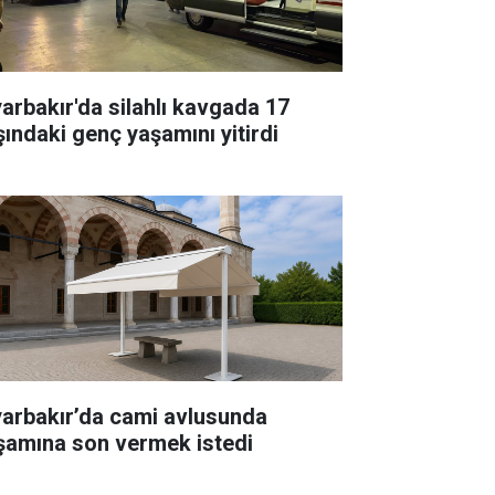
yarbakır'da silahlı kavgada 17
şındaki genç yaşamını yitirdi
yarbakır’da cami avlusunda
şamına son vermek istedi