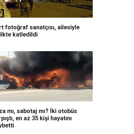
t fotoğraf sanatçısı, ailesiyle
likte katledildi
za mı, sabotaj mı? İki otobüs
pıştı, en az 35 kişi hayatını
ybetti