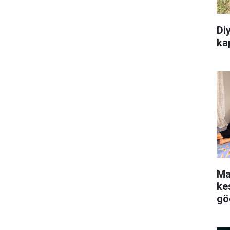
Diy
kap
Ma
kes
gö