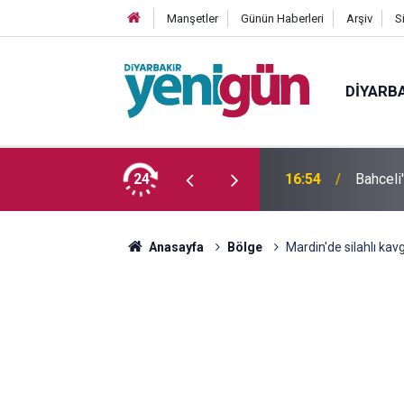
Manşetler
Günün Haberleri
Arşiv
S
DIYARB
 yaşındaki genç yaşamını yitirdi
24
16:54
Bahceli
Anasayfa
Bölge
Mardin'de silahlı kav