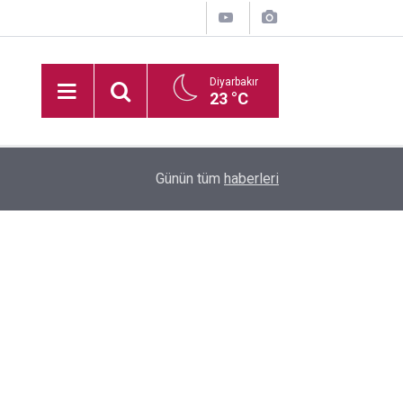
Diyarbakır
23 °C
16:35
Diyarbakır'da boş arazide ceset bulundu
Günün tüm
haberleri