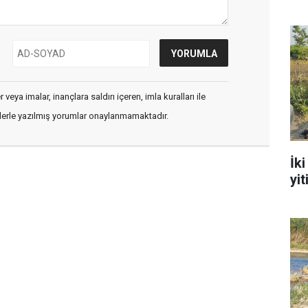
veya imalar, inançlara saldırı içeren, imla kuralları ile
flerle yazılmış yorumlar onaylanmamaktadır.
İk
yit