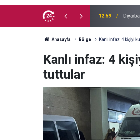
cretlerine zam
24
11:58
Diyarba
Anasayfa
Bölge
Kanlı infaz: 4 kişiyi
Kanlı infaz: 4 ki
tuttular