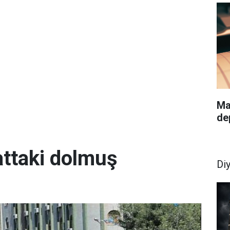
Ma
de
attaki dolmuş
Di