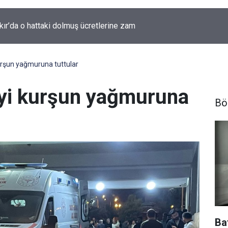
kır'da yıllardır kimliği bilinmeyen mezar yeniden gündemde
 kurşun yağmuruna tuttular
şiyi kurşun yağmuruna
Bö
Ba