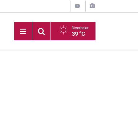
Diyarbakır
39 °C