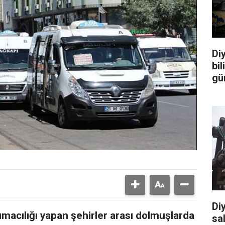
Diy
bi
gü
Di
şımacılığı yapan şehirler arası dolmuşlarda
sal