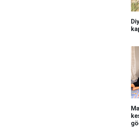
Diy
kap
Ma
kes
gö