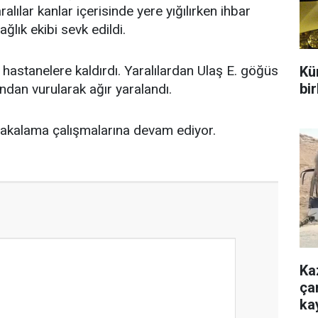
alılar kanlar içerisinde yere yığılırken ihbar
ğlık ekibi sevk edildi.
tli hastanelere kaldırdı. Yaralılardan Ulaş E. göğüs
Kür
bir
ından vurularak ağır yaralandı.
i yakalama çalışmalarına devam ediyor.
Ka
çar
ka