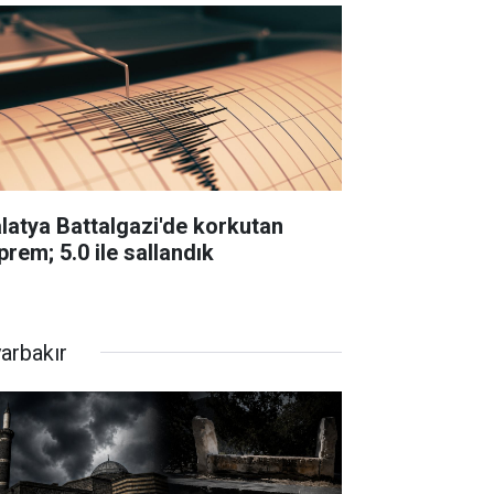
latya Battalgazi'de korkutan
prem; 5.0 ile sallandık
yarbakır