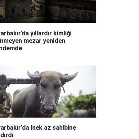
arbakır'da yıllardır kimliği
linmeyen mezar yeniden
ndemde
yarbakır’da inek az sahibine
dırdı