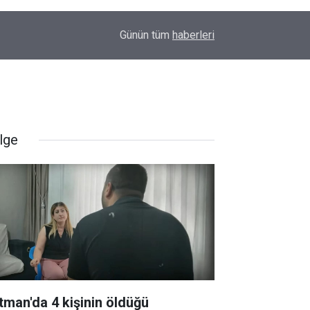
11:43
Diyarbakır’da inek az sahibine saldırdı
Günün tüm
haberleri
lge
tman'da 4 kişinin öldüğü