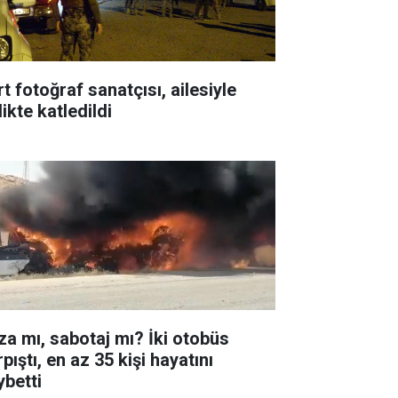
t fotoğraf sanatçısı, ailesiyle
likte katledildi
za mı, sabotaj mı? İki otobüs
pıştı, en az 35 kişi hayatını
ybetti