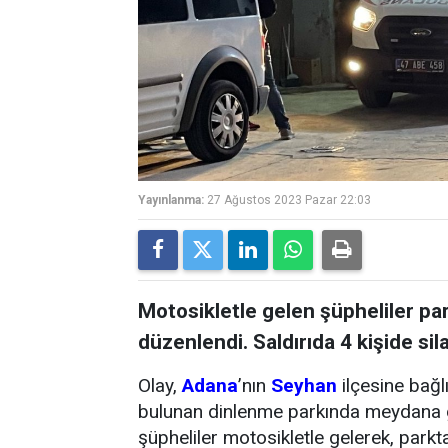
Yayınlanma:
27 Ağustos 2023 Pazar 22:03
Motosikletle gelen şüpheliler park
düzenlendi. Saldırıda 4 kişide sil
Olay,
Adana
’nın
Seyhan
ilçesine bağl
bulunan dinlenme parkında meydana gel
şüpheliler motosikletle gelerek, park