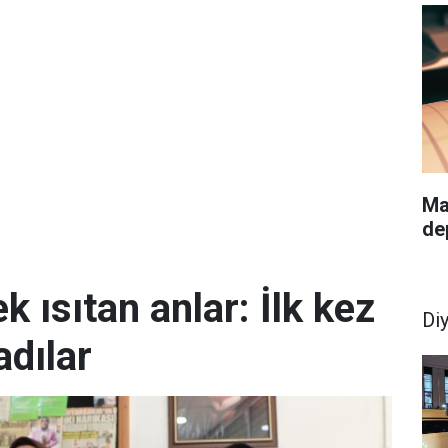
Ma
de
k ısıtan anlar: İlk kez
Di
dılar