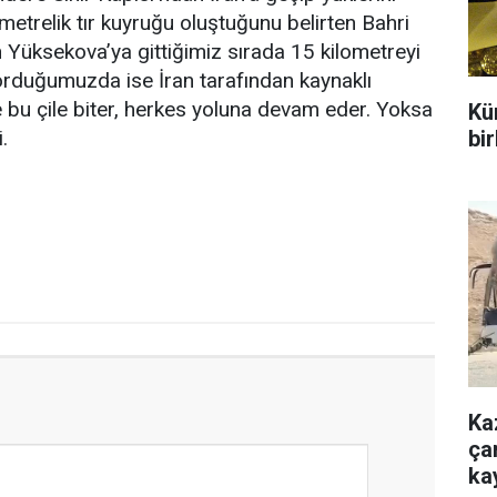
ometrelik tır kuyruğu oluştuğunu belirten Bahri
 Yüksekova’ya gittiğimiz sırada 15 kilometreyi
orduğumuzda ise İran tarafından kaynaklı
e bu çile biter, herkes yoluna devam eder. Yoksa
Kür
bir
.
Ka
çar
ka