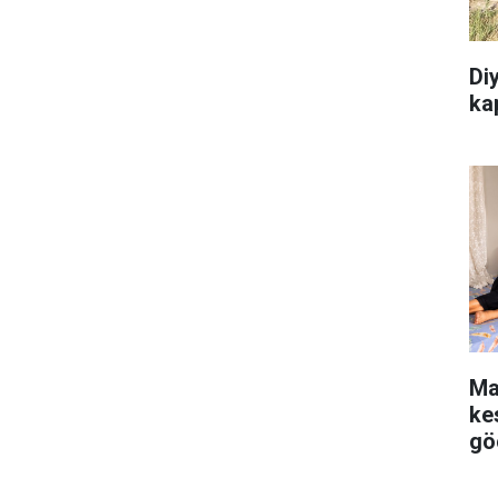
Diy
kap
Ma
kes
gö