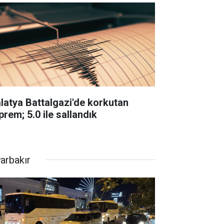
latya Battalgazi'de korkutan
prem; 5.0 ile sallandık
yarbakır