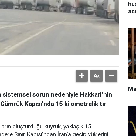
hu
ac
Ma
n sistemsel sorun nedeniyle Hakkari’nin
Gümrük Kapısı’nda 15 kilometrelik tır
ların oluşturduğu kuyruk, yaklaşık 15
ndere Sınır Kapısı’ndan İran’a geçip yüklerini