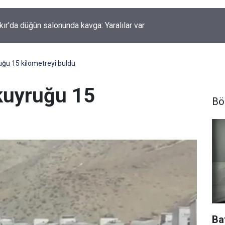
kır'da düğün salonunda kavga: Yaralılar var
yruğu 15 kilometreyi buldu
 kuyruğu 15
Bö
Ba