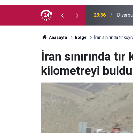
 İlk kez doğum günü kutladılar
24
23:36
Diyarba
Anasayfa
Bölge
İran sınırında tır ku
İran sınırında tır
kilometreyi buldu