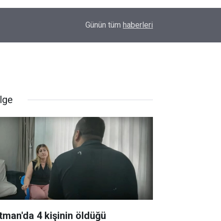
23:32
Uyarılar fayda etmiyor; Diyarbakır’da bir genç da
Günün tüm
haberleri
lge
tman'da 4 kişinin öldüğü