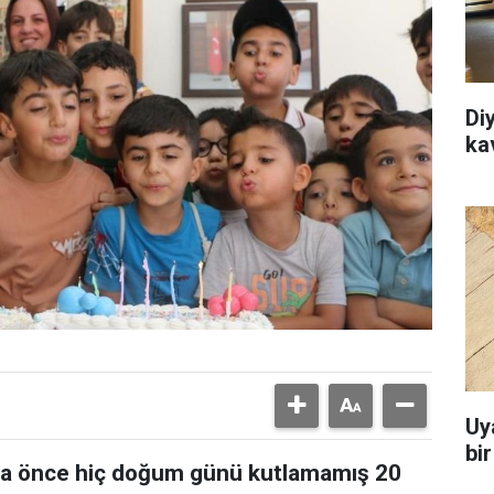
Di
ka
Uy
bi
daha önce hiç doğum günü kutlamamış 20