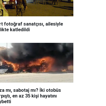
t fotoğraf sanatçısı, ailesiyle
likte katledildi
za mı, sabotaj mı? İki otobüs
pıştı, en az 35 kişi hayatını
ybetti