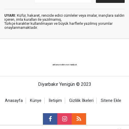
UYARI:
Küfür, hakaret, rencide edici cümleler veya imalar, inançlara saldırı
içeren, imla kuralları ile yazılmamış,
Türkçe karakter kullanılmayan ve büyük harflerle yazılmış yorumlar
onaylanmamaktadır.
ankara evden eve nakliyat
Diyarbakır Yenigün © 2023
Anasayfa
Künye
İletişim
Gizlilik İlkeleri
Sitene Ekle