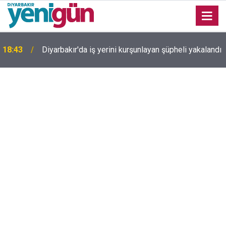
Diyarbakır TSO Başkanı Kaya'dan çerçeve yasa
ı
18:22
değerlendirmesi: Tek başına barışı sağlayamıyor