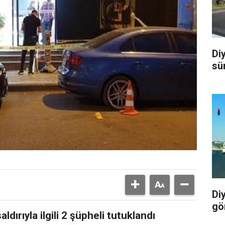
Di
sü
Di
gö
aldırıyla ilgili 2 şüpheli tutuklandı