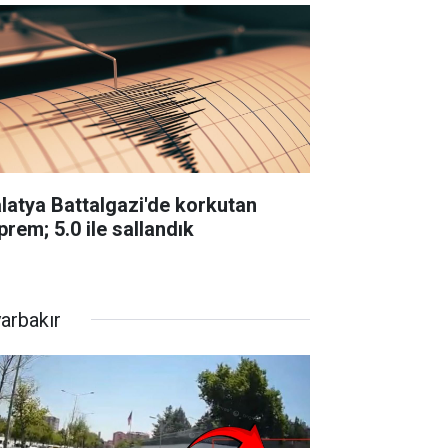
latya Battalgazi'de korkutan
prem; 5.0 ile sallandık
yarbakır