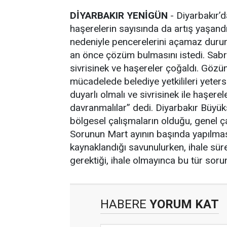
DİYARBAKIR YENİGÜN
- Diyarbakır’d
haşerelerin sayısında da artış yaşand
nedeniyle pencerelerini açamaz durum
an önce çözüm bulmasını istedi. Sabri
sivrisinek ve haşereler çoğaldı. Gözü
mücadelede belediye yetkilileri yetersi
duyarlı olmalı ve sivrisinek ile haşer
davranmalılar” dedi. Diyarbakır Büyük
bölgesel çalışmaların olduğu, genel çalı
Sorunun Mart ayının başında yapılma
kaynaklandığı savunulurken, ihale sür
gerektiği, ihale olmayınca bu tür soru
HABERE
YORUM KAT