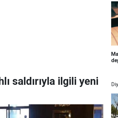
Ma
de
lı saldırıyla ilgili yeni
Di