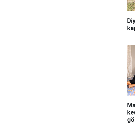
Diy
kap
Ma
kes
gö