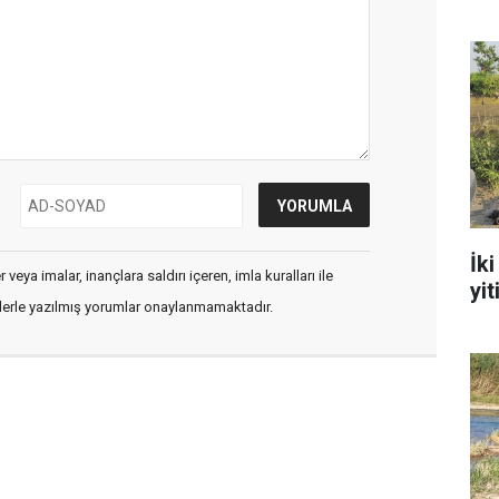
İk
veya imalar, inançlara saldırı içeren, imla kuralları ile
yit
flerle yazılmış yorumlar onaylanmamaktadır.