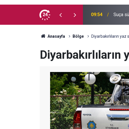
e kaç milyon Kürt var?
24
09:54
Suça sü
Anasayfa
Bölge
Diyarbakırlıların yaz s
Diyarbakırlıların 