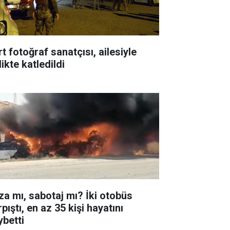
t fotoğraf sanatçısı, ailesiyle
likte katledildi
za mı, sabotaj mı? İki otobüs
pıştı, en az 35 kişi hayatını
ybetti