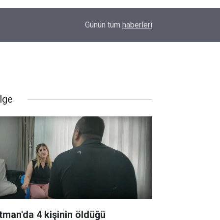
09:48
Amedspor’dan süper lig öncesi önemli hamle: Sp
Günün tüm
haberleri
lge
tman'da 4 kişinin öldüğü