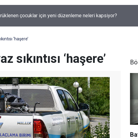
rüklenen çocuklar için yeni düzenleme neleri kapsiyor?
ıkıntısı ‘haşere’
yaz sıkıntısı ‘haşere’
Bö
Ba