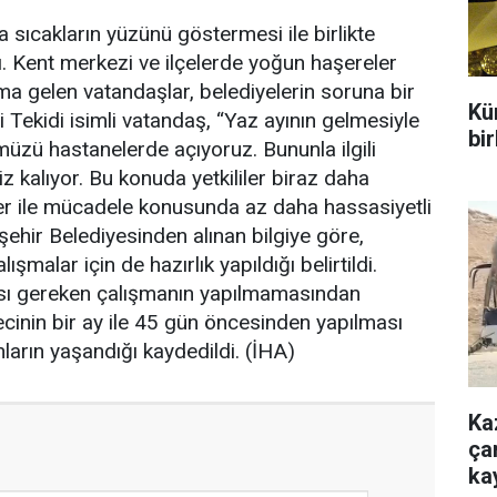
a sıcakların yüzünü göstermesi ile birlikte
ı. Kent merkezi ve ilçelerde yoğun haşereler
a gelen vatandaşlar, belediyelerin soruna bir
Kür
 Tekidi isimli vatandaş, “Yaz ayının gelmesiyle
bir
müzü hastanelerde açıyoruz. Bununla ilgili
z kalıyor. Bu konuda yetkililer biraz daha
eler ile mücadele konusunda az daha hassasiyetli
şehir Belediyesinden alınan bilgiye göre,
şmalar için de hazırlık yapıldığı belirtildi.
sı gereken çalışmanın yapılmamasından
ecinin bir ay ile 45 gün öncesinden yapılması
nların yaşandığı kaydedildi. (İHA)
Ka
çar
ka