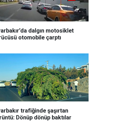
yarbakır’da dalgın motosiklet
rücüsü otomobile çarptı
yarbakır trafiğinde şaşırtan
rüntü: Dönüp dönüp baktılar