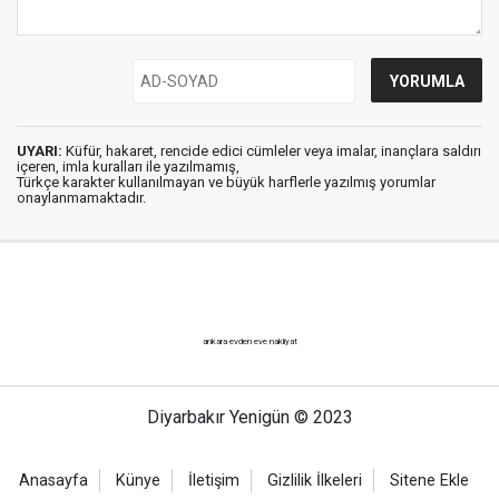
UYARI:
Küfür, hakaret, rencide edici cümleler veya imalar, inançlara saldırı
içeren, imla kuralları ile yazılmamış,
Türkçe karakter kullanılmayan ve büyük harflerle yazılmış yorumlar
onaylanmamaktadır.
ankara evden eve nakliyat
Diyarbakır Yenigün © 2023
Anasayfa
Künye
İletişim
Gizlilik İlkeleri
Sitene Ekle