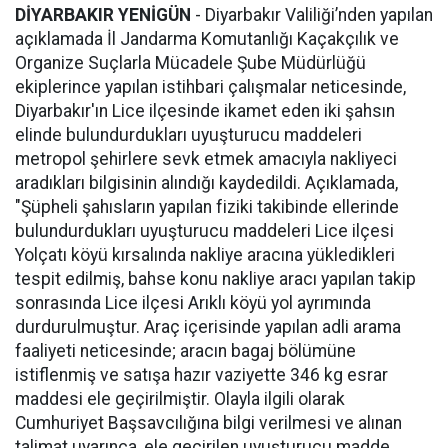
DİYARBAKIR YENİGÜN
- Diyarbakır Valiliği’nden yapılan
açıklamada İl Jandarma Komutanlığı Kaçakçılık ve
Organize Suçlarla Mücadele Şube Müdürlüğü
ekiplerince yapılan istihbari çalışmalar neticesinde,
Diyarbakır'ın Lice ilçesinde ikamet eden iki şahsın
elinde bulundurdukları uyuşturucu maddeleri
metropol şehirlere sevk etmek amacıyla nakliyeci
aradıkları bilgisinin alındığı kaydedildi. Açıklamada,
"Şüpheli şahısların yapılan fiziki takibinde ellerinde
bulundurdukları uyuşturucu maddeleri Lice ilçesi
Yolçatı köyü kırsalında nakliye aracına yükledikleri
tespit edilmiş, bahse konu nakliye aracı yapılan takip
sonrasında Lice ilçesi Arıklı köyü yol ayrımında
durdurulmuştur. Araç içerisinde yapılan adli arama
faaliyeti neticesinde; aracın bagaj bölümüne
istiflenmiş ve satışa hazır vaziyette 346 kg esrar
maddesi ele geçirilmiştir. Olayla ilgili olarak
Cumhuriyet Başsavcılığına bilgi verilmesi ve alınan
talimat uyarınca, ele geçirilen uyuşturucu madde