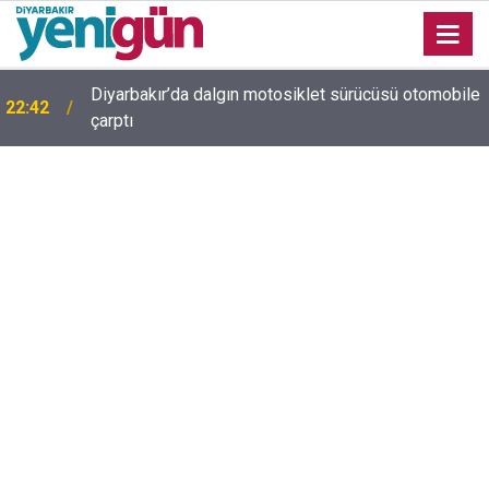
Diyarbakır’da dalgın motosiklet sürücüsü otomobile
22:42
Diyarbakır trafiğinde şaşırtan görüntü: Dönüp dönüp
çarptı
22:37
baktılar