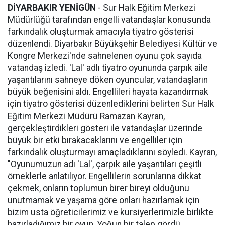
DİYARBAKIR YENİGÜN
- Sur Halk Eğitim Merkezi
Müdürlüğü tarafından engelli vatandaşlar konusunda
farkındalık oluşturmak amacıyla tiyatro gösterisi
düzenlendi. Diyarbakır Büyükşehir Belediyesi Kültür ve
Kongre Merkezi'nde sahnelenen oyunu çok sayıda
vatandaş izledi. 'Lal' adlı tiyatro oyununda çarpık aile
yaşantılarını sahneye döken oyuncular, vatandaşların
büyük beğenisini aldı. Engellileri hayata kazandırmak
için tiyatro gösterisi düzenlediklerini belirten Sur Halk
Eğitim Merkezi Müdürü Ramazan Kayran,
gerçekleştirdikleri gösteri ile vatandaşlar üzerinde
büyük bir etki bırakacaklarını ve engelliler için
farkındalık oluşturmayı amaçladıklarını söyledi. Kayran,
"Oyunumuzun adı 'Lal', çarpık aile yaşantıları çeşitli
örneklerle anlatılıyor. Engellilerin sorunlarına dikkat
çekmek, onların toplumun birer bireyi olduğunu
unutmamak ve yaşama göre onları hazırlamak için
bizim usta öğreticilerimiz ve kursiyerlerimizle birlikte
hazırladığımız bir oyun. Yoğun bir talep gördü,