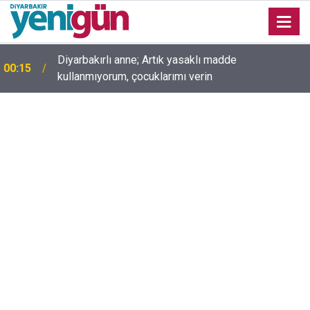
Diyarbakırlı anne; Artık yasaklı madde
00:15
kullanmıyorum, çocuklarımı verin
00:05
Mesut Çokur yazdı; Gelecek Yolda mı Kaldı?