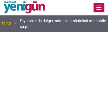
Diyarbakır’da dalgın motosiklet sürücüsü otomobile
22:42
Diyarbakır trafiğinde şaşırtan görüntü: Dönüp dönüp
çarptı
22:37
baktılar