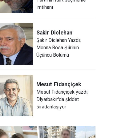
imtihanı
Sakir
Diclehan
Şakir Diclehan Yazdı;
Monna Rosa Şiirinin
Üçüncü Bölümü
Mesut
Fidançiçek
Mesut Fidançiçek yazdı;
Diyarbakır'da şiddet
sıradanlaşıyor