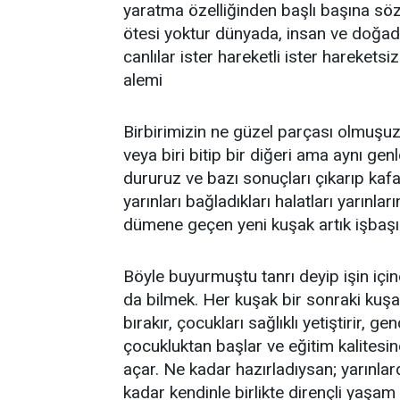
yaratma özelliğinden başlı başına sö
ötesi yoktur dünyada, insan ve doğada
canlılar ister hareketli ister harekets
alemi
Birbirimizin ne güzel parçası olmuşuz
veya biri bitip bir diğeri ama aynı ge
dururuz ve bazı sonuçları çıkarıp kafa
yarınları bağladıkları halatları yarınla
dümene geçen yeni kuşak artık işbaş
Böyle buyurmuştu tanrı deyip işin içi
da bilmek. Her kuşak bir sonraki kuş
bırakır, çocukları sağlıklı yetiştirir, g
çocukluktan başlar ve eğitim kalitesind
açar. Ne kadar hazırladıysan; yarınla
kadar kendinle birlikte dirençli yaşam