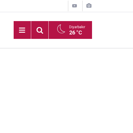
Diyarbakır
26 °C