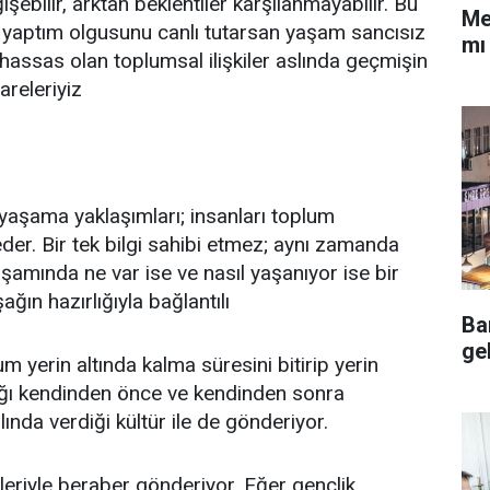
işebilir, arktan beklentiler karşılanmayabilir. Bu
Me
yaptım olgusunu canlı tutarsan yaşam sancısız
mı
r hassas olan toplumsal ilişkiler aslında geçmişin
areleriyiz
 yaşama yaklaşımları; insanları toplum
der. Bir tek bilgi sahibi etmez; aynı zamanda
aşamında ne var ise ve nasıl yaşanıyor ise bir
ğın hazırlığıyla bağlantılı
Ba
ge
m yerin altında kalma süresini bitirip yerin
şağı kendinden önce ve kendinden sonra
da verdiği kültür ile de gönderiyor.
mleriyle beraber gönderiyor. Eğer gençlik