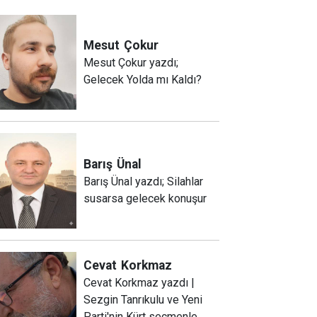
Mesut
Çokur
Mesut Çokur yazdı;
Gelecek Yolda mı Kaldı?
Barış
Ünal
Barış Ünal yazdı; Silahlar
susarsa gelecek konuşur
Cevat
Korkmaz
Cevat Korkmaz yazdı |
Sezgin Tanrıkulu ve Yeni
Parti'nin Kürt seçmenle