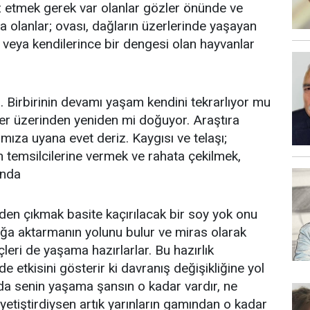
z etmek gerek var olanlar gözler önünde ve
 olanlar; ovası, dağların üzerlerinde yaşayan
iz veya kendilerince bir dengesi olan hayvanlar
. Birbirinin devamı yaşam kendini tekrarlıyor mu
nler üzerinden yeniden mi doğuyor. Araştıra
mıza uyana evet deriz. Kaygısı ve telaşı;
rın temsilcilerine vermek ve rahata çekilmek,
ında
nden çıkmak basite kaçırılacak bir soy yok onu
ağa aktarmanın yolunu bulur ve miras olarak
ençleri de yaşama hazırlarlar. Bu hazırlık
e etkisini gösterir ki davranış değişikliğine yol
rda senin yaşama şansın o kadar vardır, ne
 yetiştirdiysen artık yarınların gamından o kadar