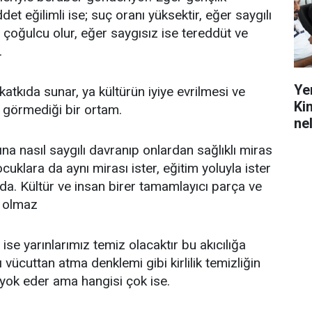
det eğilimli ise; suç oranı yüksektir, eğer saygılı
 çoğulcu olur, eğer saygısız ise tereddüt ve
.
Ye
atkıda sunar, ya kültürün iyiye evrilmesi ve
Ki
 görmediği bir ortam.
ne
na nasıl saygılı davranıp onlardan sağlıklı miras
ocuklara da aynı mirası ister, eğitim yoluyla ister
a. Kültür ve insan birer tamamlayıcı parça ve
ı olmaz
r ise yarınlarımız temiz olacaktır bu akıcılığa
ı vücuttan atma denklemi gibi kirlilik temizliğin
e yok eder ama hangisi çok ise.