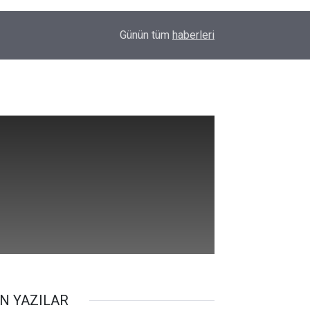
00:01
Barış Ünal yazdı; Silahlar susarsa gelecek konu
Günün tüm
haberleri
N YAZILAR