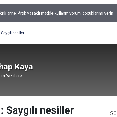
okur yazdı; Gelecek Yolda mı Kaldı?
Saygılı nesiller
ahap Kaya
üm Yazıları >
 Saygılı nesiller
SO