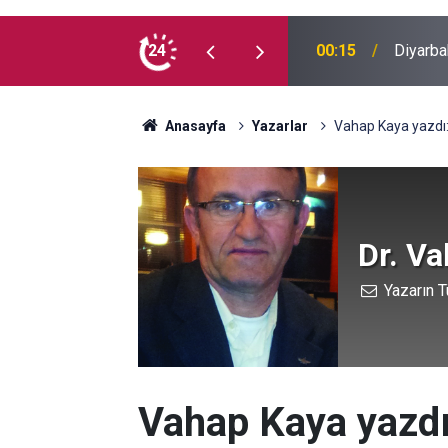
 madde kullanmıyorum, çocuklarımı verin
24
00:05
Mesut Ç
Anasayfa
Yazarlar
Vahap Kaya yazdı: 
Dr. V
Yazarın T
Vahap Kaya yazdı: