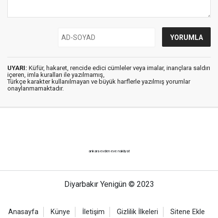
UYARI:
Küfür, hakaret, rencide edici cümleler veya imalar, inançlara saldırı
içeren, imla kuralları ile yazılmamış,
Türkçe karakter kullanılmayan ve büyük harflerle yazılmış yorumlar
onaylanmamaktadır.
ankara evden eve nakliyat
Diyarbakır Yenigün © 2023
Anasayfa
Künye
İletişim
Gizlilik İlkeleri
Sitene Ekle