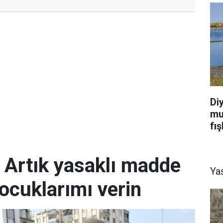
Di
mu
fış
; Artık yasaklı madde
Ya
ocuklarımı verin