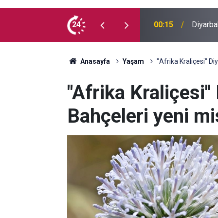
 madde kullanmıyorum, çocuklarımı verin
24
00:05
Mesut Ç
Anasayfa
Yaşam
"Afrika Kraliçesi" Di
"Afrika Kraliçesi"
Bahçeleri yeni mis