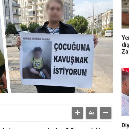
Ye
dı
Za
Diy