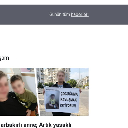
00:01
Barış Ünal yazdı; Silahlar susarsa gelecek konu
Günün tüm
haberleri
şam
arbakırlı anne; Artık yasaklı