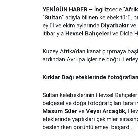
YENİGÜN HABER –
İngilizcede "
Afri
"
Sultan
" adıyla bilinen kelebek türü, 
eylül ve ekim aylarında
Diyarbakır
ve 
itibarıyla
Hevsel Bahçeleri
ve Dicle H
Kuzey Afrika’dan kanat çırpmaya başla
ardından Avrupa içlerine doğru ilerley
Kırklar Dağı eteklerinde fotoğraflan
Sultan kelebeklerinin Hevsel Bahçeler
belgesel ve doğa fotoğrafçıları tarafın
Masum Süer
ve
Veysi Arcagök
, Hev
eteklerinde yaptıkları çekimler sırasın
beslenirken görüntülemeyi başardı.