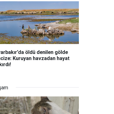
yarbakır’da öldü denilen gölde
cize: Kuruyan havzadan hayat
kırdı!
şam