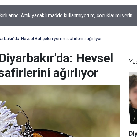
okur yazdı; Gelecek Yolda mı Kaldı?
yarbakır’da: Hevsel Bahçeleri yeni misafirlerini ağırlıyor
 Diyarbakır’da: Hevsel
Ya
afirlerini ağırlıyor
Diy