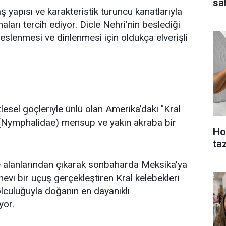
sah
 yapısı ve karakteristik turuncu kanatlarıyla
maları tercih ediyor. Dicle Nehri’nin beslediği
eslenmesi ve dinlenmesi için oldukça elverişli
tlesel göçleriyle ünlü olan Amerika’daki "Kral
e (Nymphalidae) mensup ve yakın akraba bir
Ho
ta
alanlarından çıkarak sonbaharda Meksika'ya
nevi bir uçuş gerçekleştiren Kral kelebekleri
yolculuğuyla doğanın en dayanıklı
yor.