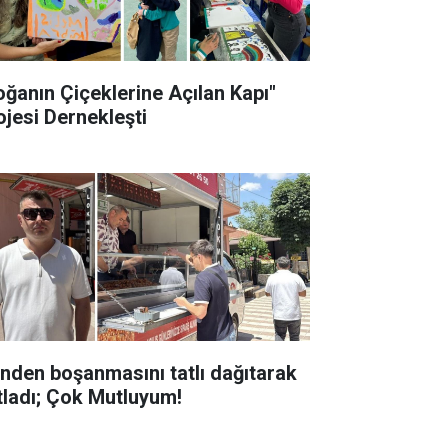
oğanın Çiçeklerine Açılan Kapı"
ojesi Dernekleşti
inden boşanmasını tatlı dağıtarak
tladı; Çok Mutluyum!