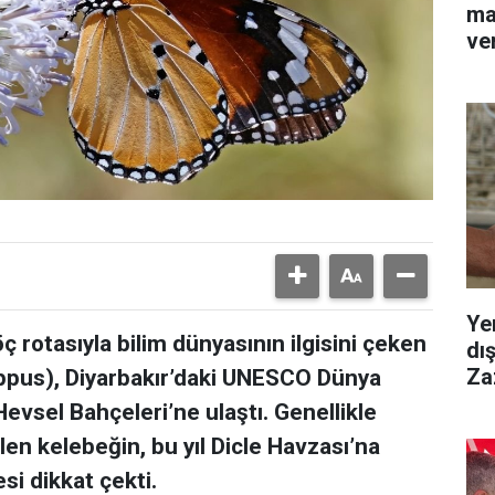
ma
ve
Ye
ç rotasıyla bilim dünyasının ilgisini çeken
dı
Za
ippus), Diyarbakır’daki UNESCO Dünya
Hevsel Bahçeleri’ne ulaştı. Genellikle
en kelebeğin, bu yıl Dicle Havzası’na
i dikkat çekti.