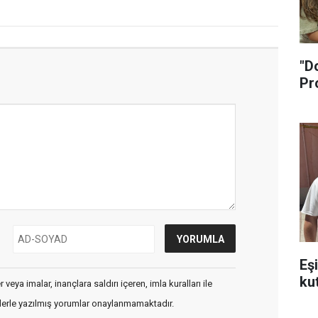
"D
Pr
Eş
ku
veya imalar, inançlara saldırı içeren, imla kuralları ile
flerle yazılmış yorumlar onaylanmamaktadır.