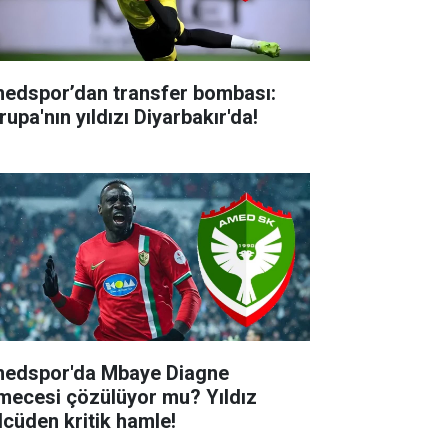
edspor’dan transfer bombası:
upa'nın yıldızı Diyarbakır'da!
edspor'da Mbaye Diagne
lmecesi çözülüyor mu? Yıldız
lcüden kritik hamle!