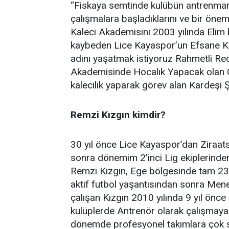
“Fiskaya semtinde kulübün antrenman 
çalışmalara başladıklarını ve bir öneml
Kaleci Akademisini 2003 yılında Elim 
kaybeden Lice Kayaspor’un Efsane Kal
adını yaşatmak istiyoruz Rahmetli Re
Akademisinde Hocalık Yapacak olan O
kalecilik yaparak görev alan Kardeşi 
Remzi Kızgın kimdir?
30 yıl önce Lice Kayaspor’dan Ziraat
sonra dönemim 2’inci Lig ekiplerin
Remzi Kızgın, Ege bölgesinde tam 23 y
aktif futbol yaşantısından sonra Men
çalışan Kızgın 2010 yılında 9 yıl önc
kulüplerde Antrenör olarak çalışmaya
dönemde profesyonel takımlara çok say