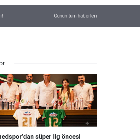
ı!
10:02
İYİ Partili Uz açıkladı; Türkiye’de kaç milyon Kürt
Günün tüm
haberleri
or
edspor’dan süper lig öncesi