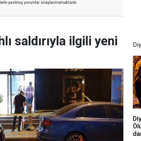
flerle yazılmış yorumlar onaylanmamaktadır.
lı saldırıyla ilgili yeni
Di
Di
Öl
da