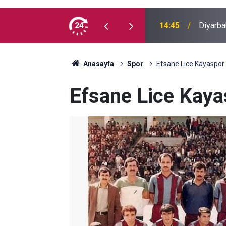
et: Ölüm haberinin ardından hemşireler darp
24
14:45
Diyarba
Anasayfa
Spor
Efsane Lice Kayaspor 
Efsane Lice Kaya