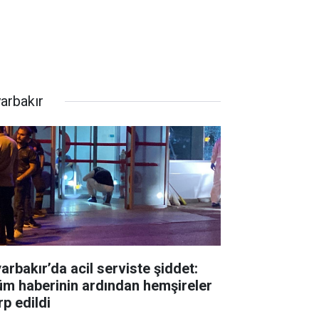
yarbakır
yarbakır’da acil serviste şiddet:
üm haberinin ardından hemşireler
rp edildi