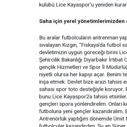
kulübü Lice Kayaspor’u yeniden kurara
Saha için yerel yönetimlerimizden 
Bu aralar futbolcuların antrenman yapa
sıvalayan Kızgın, “Fiskaya’da futbol s
devletimizin uygun göreceği birini L
Şehircilik Bakanlığı Diyarbakır İrtib
gençlik Hizmetleri ve Spor İl Müdürlüğ
niyetli olursa her kapıyı açar. Benim t
inşa etmek. Devlet bize arazi tahsis e
sahası spor toto desteğiyle koruyor. B
bunu Lice Kayaspor2a tahsis etsinler.
gençleri spora yönlendirelim. Onları k
futboluna yeni gençler kazandıralım.
Antrenörlük yaptığım dönemde Ümit Mi
futbolcular kazandırdım. Şu an Süper 