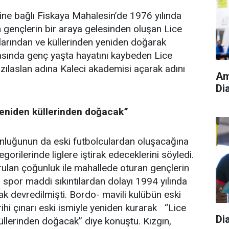
ine bağlı Fiskaya Mahalesin’de 1976 yılında
 gençlerin bir araya gelesinden oluşan Lice
arından ve küllerinden yeniden doğarak
zasında genç yaşta hayatını kaybeden Lice
ılaslan adına Kaleci akademisi açarak adını
Am
Di
eniden küllerinden doğacak”
unluğunun da eski futbolculardan oluşacağına
gorilerinde liglere iştirak edeceklerini söyledi.
rulan çoğunluk ile mahallede oturan gençlerin
 spor maddi sıkıntılardan dolayı 1994 yılında
k devredilmişti. Bordo- mavili kulübün eski
ihi çınarı eski ismiyle yeniden kurarak “Lice
Di
llerinden doğacak” diye konuştu. Kızgın,