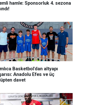
emli hamle: Sponsorluk 4. sezona
ındı!
mlıca Basketbol'dan altyapı
şarısı: Anadolu Efes ve üç
lüpten davet