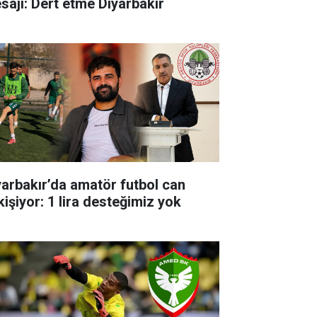
sajı: Dert etme Diyarbakır
yarbakır’da amatör futbol can
kişiyor: 1 lira desteğimiz yok