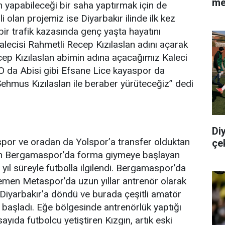
me
yapabileceği bir saha yaptırmak için de
i olan projemiz ise Diyarbakır ilinde ilk kez
bir trafik kazasında genç yaşta hayatını
ecisi Rahmetli Recep Kızılaslan adını açarak
cep Kızılaslan abimin adına açacağımız Kaleci
 da Abisi gibi Efsane Lice kayaspor da
Şehmus Kızılaslan ile beraber yürüteceğiz” dedi
Di
spor ve oradan da Yolspor’a transfer olduktan
çe
den Bergamaspor’da forma giymeye başlayan
ıl süreyle futbolla ilgilendi. Bergamaspor’da
emen Metaspor’da uzun yıllar antrenör olarak
e Diyarbakır’a döndü ve burada çeşitli amatör
 başladı. Eğe bölgesinde antrenörlük yaptığı
ıda futbolcu yetiştiren Kızgın, artık eski