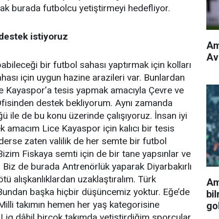
k burada futbolcu yetiştirmeyi hedefliyor.
destek istiyoruz
Am
Avr
bileceği bir futbol sahası yaptırmak için kolları
ahası için uygun hazine arazileri var. Bunlardan
ice Kayaspor’a tesis yapmak amacıyla Çevre ve
at Ofisinden destek bekliyorum. Aynı zamanda
ü ile de bu konu üzerinde çalışıyoruz. İnsan iyi
ek amacım Lice Kayaspor için kalıcı bir tesis
derse zaten valilik de her semte bir futbol
izim Fiskaya semti için de bir tane yapsınlar ve
 Biz de burada Antrenörlük yaparak Diyarbakırlı
ötü alışkanlıklardan uzaklaştıralım. Türk
Am
 Bundan başka hiçbir düşüncemiz yoktur. Eğe’de
bi
lli takımın hemen her yaş kategorisine
go
Lig dâhil birçok takımda yetiştirdiğim sporcular