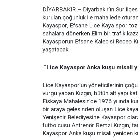
DİYARBAKIR – Diyarbakır’ın Sur ilçes
kurulan çoğunluk ile mahallede oturan
Kayaspor, Efsane Lice Kaya spor tozl
sahalara dönerken Elim bir trafik ka
Kayasporun Efsane Kalecisi Recep Kız
yaşatacak.
“Lice Kayaspor Anka kuşu misali y
Lice Kayaspor’un yöneticilerinin çoğ
vurgu yapan Kızgın, bütün alt yapı kate
Fiskaya Mahalesin’de 1976 yılında ku
bir araya gelesinden oluşan Lice kaya
Yenişehir Belediyesine Kayaspor olara
futbolcusu Antrenör Remzi Kızgın, tar
Kayaspor Anka kuşu misali yeniden kü