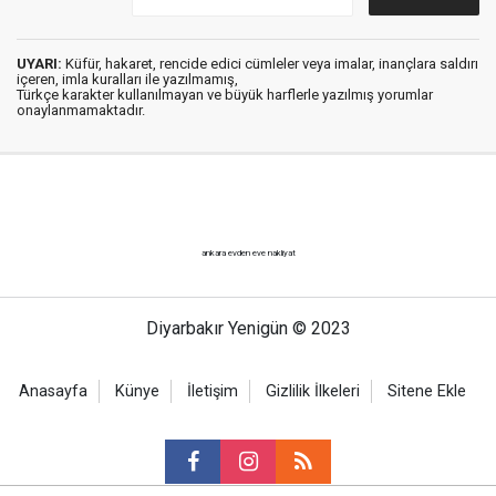
UYARI:
Küfür, hakaret, rencide edici cümleler veya imalar, inançlara saldırı
içeren, imla kuralları ile yazılmamış,
Türkçe karakter kullanılmayan ve büyük harflerle yazılmış yorumlar
onaylanmamaktadır.
ankara evden eve nakliyat
Diyarbakır Yenigün © 2023
Anasayfa
Künye
İletişim
Gizlilik İlkeleri
Sitene Ekle