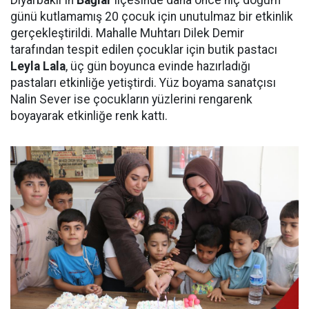
Diyarbakır’ın
Bağlar
ilçesinde daha önce hiç doğum
günü kutlamamış 20 çocuk için unutulmaz bir etkinlik
gerçekleştirildi. Mahalle Muhtarı Dilek Demir
tarafından tespit edilen çocuklar için butik pastacı
Leyla Lala
, üç gün boyunca evinde hazırladığı
pastaları etkinliğe yetiştirdi. Yüz boyama sanatçısı
Nalin Sever ise çocukların yüzlerini rengarenk
boyayarak etkinliğe renk kattı.