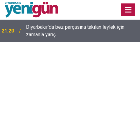
Diyarbakır Valisi Zorluoğlu: Uyuşturucu baronlarının
14:50
da torbacıların da başını ezeceğiz