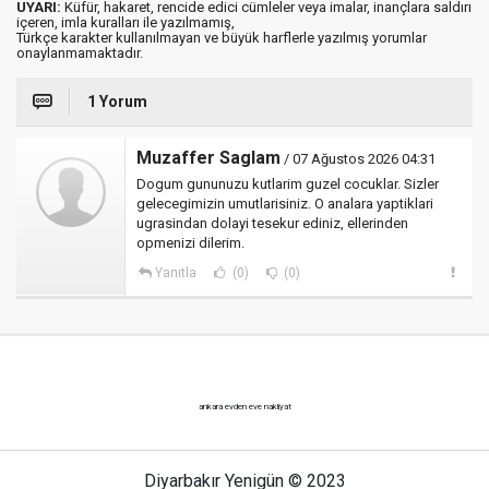
UYARI:
Küfür, hakaret, rencide edici cümleler veya imalar, inançlara saldırı
içeren, imla kuralları ile yazılmamış,
Türkçe karakter kullanılmayan ve büyük harflerle yazılmış yorumlar
onaylanmamaktadır.
1 Yorum
Muzaffer Saglam
/ 07 Ağustos 2026 04:31
Dogum gununuzu kutlarim guzel cocuklar. Sizler
gelecegimizin umutlarisiniz. O analara yaptiklari
ugrasindan dolayi tesekur ediniz, ellerinden
opmenizi dilerim.
Yanıtla
(0)
(0)
ankara evden eve nakliyat
Diyarbakır Yenigün © 2023