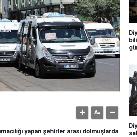
Diy
bi
gü
Di
şımacılığı yapan şehirler arası dolmuşlarda
sal