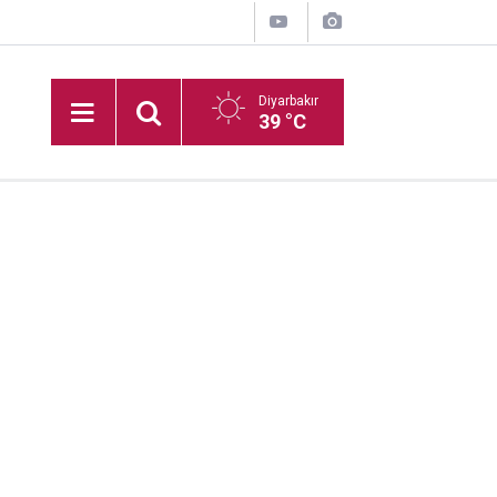
Diyarbakır
39 °C