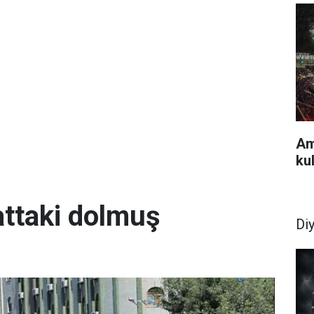
Am
ku
attaki dolmuş
Di