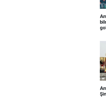
Am
bi
go
Am
Şi