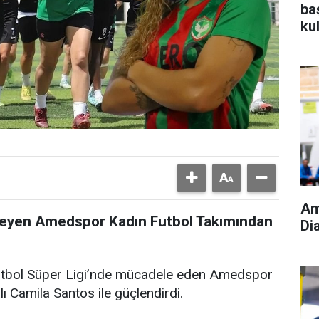
ba
ku
Am
leyen Amedspor Kadın Futbol Takımından
Di
utbol Süper Ligi’nde mücadele eden Amedspor
lı Camila Santos ile güçlendirdi.