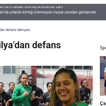
kır'da yıllardır kimliği bilinmeyen mezar yeniden gündemde
dan defans takviyesi
lya’dan defans
Sp
Ça