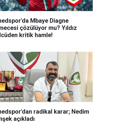
edspor'da Mbaye Diagne
lmecesi çözülüyor mu? Yıldız
lcüden kritik hamle!
edspor'dan radikal karar; Nedim
mşek açıkladı