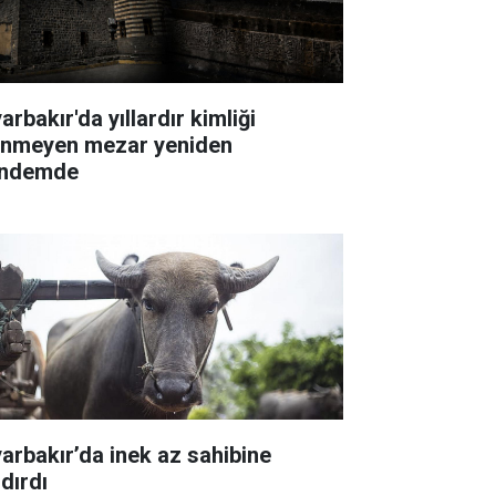
arbakır'da yıllardır kimliği
linmeyen mezar yeniden
ndemde
yarbakır’da inek az sahibine
dırdı