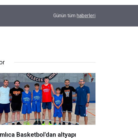
11:43
Diyarbakır’da inek az sahibine saldırdı
Günün tüm
haberleri
or
mlıca Basketbol'dan altyapı