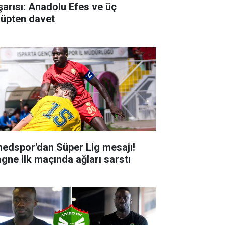
şarısı: Anadolu Efes ve üç
lüpten davet
edspor'dan Süper Lig mesajı!
agne ilk maçında ağları sarstı