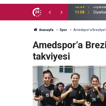
cretlerine zam
24
11:58
Diyarba
Anasayfa
Spor
Amedspor’a Brezilya’
Amedspor’a Brezi
takviyesi