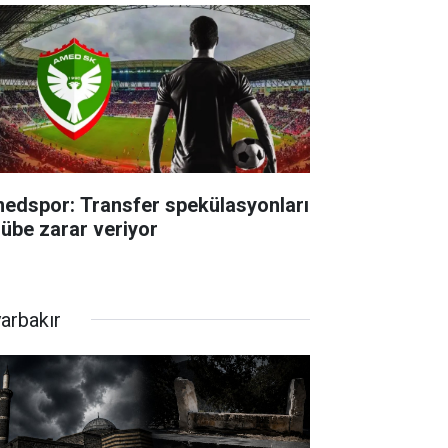
edspor: Transfer spekülasyonları
lübe zarar veriyor
yarbakır