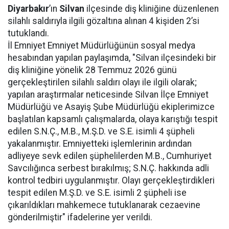
Diyarbakır
’ın
Silvan
ilçesinde diş kliniğine düzenlenen
silahlı saldırıyla ilgili gözaltına alınan 4 kişiden 2’si
tutuklandı.
İl Emniyet Emniyet Müdürlüğünün sosyal medya
hesabından yapılan paylaşımda, "Silvan ilçesindeki bir
diş kliniğine yönelik 28 Temmuz 2026 günü
gerçekleştirilen silahlı saldırı olayı ile ilgili olarak;
yapılan araştırmalar neticesinde Silvan İlçe Emniyet
Müdürlüğü ve Asayiş Şube Müdürlüğü ekiplerimizce
başlatılan kapsamlı çalışmalarda, olaya karıştığı tespit
edilen S.N.Ç., M.B., M.Ş.D. ve S.E. isimli 4 şüpheli
yakalanmıştır. Emniyetteki işlemlerinin ardından
adliyeye sevk edilen şüphelilerden M.B., Cumhuriyet
Savcılığınca serbest bırakılmış; S.N.Ç. hakkında adli
kontrol tedbiri uygulanmıştır. Olayı gerçekleştirdikleri
tespit edilen M.Ş.D. ve S.E. isimli 2 şüpheli ise
çıkarıldıkları mahkemece tutuklanarak cezaevine
gönderilmiştir" ifadelerine yer verildi.