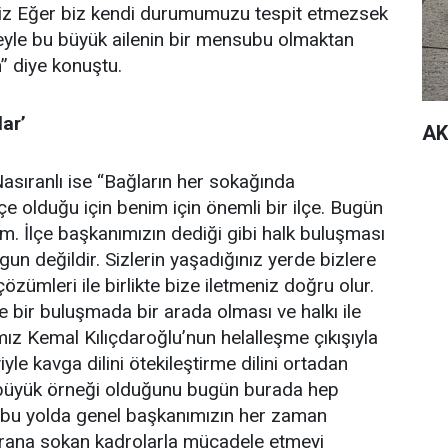
 Biz Eğer biz kendi durumumuzu tespit etmezsek
eyle bu büyük ailenin bir mensubu olmaktan
” diye konuştu.
lar’
AK
sıranlı ise “Bağların her sokağında
e olduğu için benim için önemli bir ilçe. Bugün
 İlçe başkanımızın dediği gibi halk buluşması
un değildir. Sizlerin yaşadığınız yerde bizlere
çözümleri ile birlikte bize iletmeniz doğru olur.
e bir buluşmada bir arada olması ve halkı ile
ız Kemal Kılıçdaroğlu’nun helalleşme çıkışıyla
le kavga dilini ötekileştirme dilini ortadan
 büyük örneği olduğunu bugün burada hep
an bu yolda genel başkanımızın her zaman
hrana sokan kadrolarla mücadele etmeyi