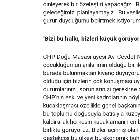
dinleyerek bir özeleştiri yapacağız.
geleceğimizi planlayamayız. Bu vesil
gurur duyduğumu belirtmek istiyorum
‘Bizi bu halkı, bizleri küçük görüyor
CHP Doğu Masası üyesi Av. Cevdet Na
çocukluğumun anılarımın olduğu bir ilç
burada bulunmaktan kıvanç duyuyorum.
olduğu için bizlerin çok konuşması uyg
durumlarınızı, sorunlarınızı gerekirse 
CHP'nin eski ve yeni kadrolarının böyl
kucaklaşması özellikle genel başkanım
bu toplumu doğusuyla batısıyla kuzeyiy
kaldırarak herkesin kucaklamanın en
birlikte görüyoruz. Bizler açılmış ol
destekçisi bu ülkeyi bu ekonomik bu