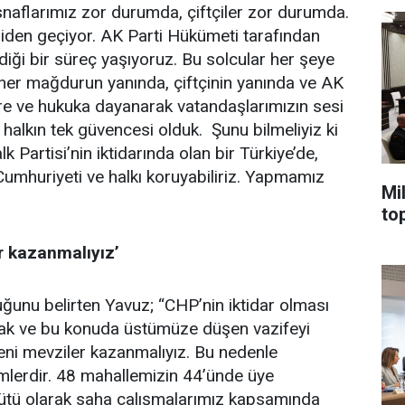
snaflarımız zor durumda, çiftçiler zor durumda.
iden geçiyor. AK Parti Hükümeti tarafından
ldiği bir süreç yaşıyoruz. Bu solcular her şeye
z her mağdurun yanında, çiftçinin yanında ve AK
lere ve hukuka dayanarak vatandaşlarımızın sesi
halkın tek güvencesi olduk. Şunu bilmeliyiz ki
 Partisi’nin iktidarında olan bir Türkiye’de,
, Cumhuriyeti ve halkı koruyabiliriz. Yapmamız
Mi
to
r kazanmalıyız’
duğunu belirten Yavuz; “CHP’nin iktidar olması
yacak ve bu konuda üstümüze düşen vazifeyi
yeni mevziler kazanmalıyız. Bu nedenle
mlerdir. 48 mahallemizin 44’ünde üye
rgütü olarak saha çalışmalarımız kapsamında