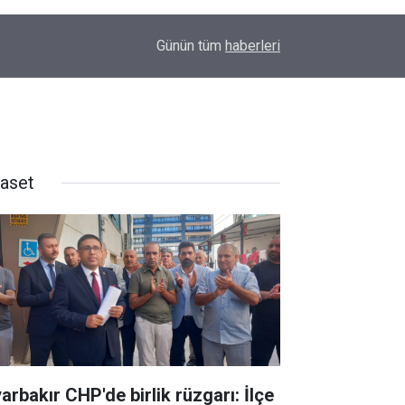
09:48
Amedspor’dan süper lig öncesi önemli hamle: Sp
Günün tüm
haberleri
yaset
arbakır CHP'de birlik rüzgarı: İlçe