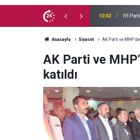
e kaç milyon Kürt var?
24
09:54
Suça sü
Anasayfa
Siyaset
AK Parti ve MHP’den
AK Parti ve MHP’
katıldı