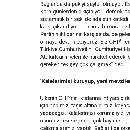
Bağlar’da da pekiyi şeyler olmuyor. E
Kara günlerden çıkışın yolu demokras
sistematik bir şekilde adaletin katledi
karşı çıkar diyorlardı ama bakınız bi
Partinin iktidarının karşısında, belge
olmaya devam ediyoruz. Biz CHP’liler 
Türkiye Cumhuriyeti’ni, Cumhuriyet Halk
Atatürk’ün ilkeleri ile hareket ederek
gereken tek şey çok çalışmak” dedi.
‘Kalelerimizi kuruyup, yeni mevzile
Ülkenin CHP’nin iktidarına ihtiyacı ol
için hepimiz, taşın altına elimizi ko
yapacağız. Kalelerimizi korumalıyız, 
önümüzdeki seçimler çok hayati seçi
çalışmalarımızı yaptık. Bağlar ilçe ö