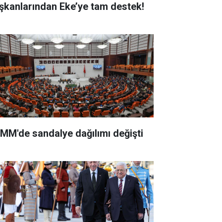
şkanlarından Eke’ye tam destek!
MM'de sandalye dağılımı değişti