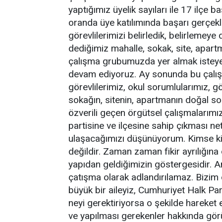
yaptığımız üyelik sayıları ile 17 ilçe 
oranda üye katılımında başarı gerçekle
görevlilerimizi belirledik, belirleme
dediğimiz mahalle, sokak, site, apar
çalışma grubumuzda yer almak isteyen p
devam ediyoruz. Ay sonunda bu çalış
görevlilerimiz, okul sorumlularımız, g
sokağın, sitenin, apartmanın doğal s
özverili geçen örgütsel çalışmalarımız
partisine ve ilçesine sahip çıkması ne
ulaşacağımızı düşünüyorum. Kimse ki
değildir. Zaman zaman fikir ayrılığın
yapıdan geldiğimizin göstergesidir. An
çatışma olarak adlandırılamaz. Bizim
büyük bir aileyiz, Cumhuriyet Halk Parti
neyi gerektiriyorsa o şekilde hareket 
ve yapılması gerekenler hakkında görüş