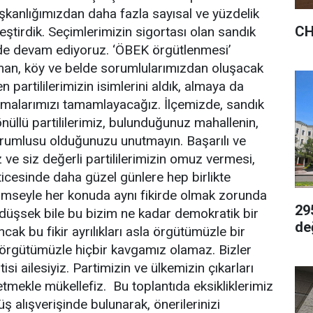
başkanlığımızdan daha fazla sayısal ve yüzdelik
CH
ştirdik. Seçimlerimizin sigortası olan sandık
ye de devam ediyoruz. ‘ÖBEK örgütlenmesi’
tman, köy ve belde sorumlularımızdan oluşacak
artililerimizin isimlerini aldık, almaya da
malarımızı tamamlayacağız. İlçemizde, sandık
önüllü partililerimiz, bulunduğunuz mahallenin,
orumlusu olduğunuzu unutmayın. Başarılı ve
 ve siz değerli partililerimizin omuz vermesi,
ticesinde daha güzel günlere hep birlikte
mseyle her konuda aynı fikirde olmak zorunda
29
a düşsek bile bu bizim ne kadar demokratik bir
değ
cak bu fikir ayrılıkları asla örgütümüzle bir
 örgütümüzle hiçbir kavgamız olamaz. Bizler
si ailesiyiz. Partimizin ve ülkemizin çıkarları
etmekle mükellefiz. Bu toplantıda eksikliklerimiz
 alışverişinde bulunarak, önerilerinizi