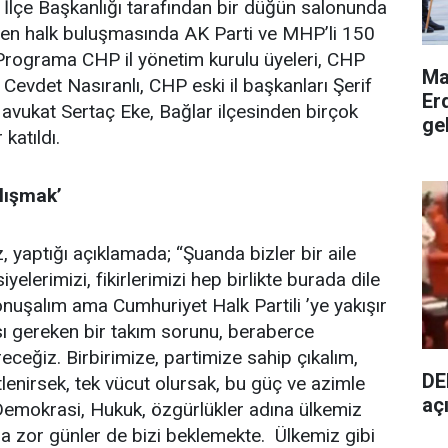
 İlçe Başkanlığı tarafından bir düğün salonunda
nen halk buluşmasında AK Parti ve MHP’li 150
ı. Programa CHP il yönetim kurulu üyeleri, CHP
Ma
evdet Nasıranlı, CHP eski il başkanları Şerif
Er
vukat Sertaç Eke, Bağlar ilçesinden birçok
ge
katıldı.
lışmak’
yaptığı açıklamada; “Şuanda bizler bir aile
yelerimizi, fikirlerimizi hep birlikte burada dile
nuşalım ama Cumhuriyet Halk Partili ’ye yakışır
ası gereken bir takım sorunu, beraberce
ereceğiz. Birbirimize, partimize sahip çıkalım,
DE
tlenirsek, tek vücut olursak, bu güç ve azimle
aç
Demokrasi, Hukuk, özgürlükler adına ülkemiz
a zor günler de bizi beklemekte. Ülkemiz gibi