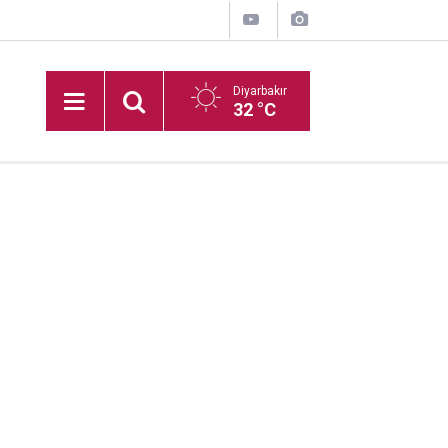
Diyarbakır
32 °C