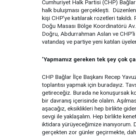
Cumhuriyet Halk Partisi (CHP) Bağlar
halk buluşması gerçekleşti. Düzenle
kişi CHP’ye katılarak rozetleri takıld
Doğu Masası Bölge Koordinatörü Av. C
Doğru, Abdurrahman Aslan ve CHP’li a
vatandaş ve partiye yeni katılan üyeler 
‘Yapmamız gereken tek şey çok ça
CHP Bağlar İlçe Başkanı Recep Yavuz, 
toplantısı yapmak için buradayız. Tavsi
getireceğiz. Burada ne konuşursak ko
bir davranış içerisinde olalım. Aşılm
aşacağız, eksiklikleri hep birlikte gid
sevgi ile yaklaşalım. Hep birlikte kene
iktidara yürüyeceğimize inanıyorum. 
gerçekten zor günler geçirmekte, dah