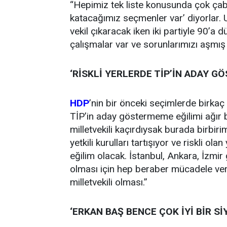
“Hepimiz tek liste konusunda çok çaba 
katacağımız seçmenler var’ diyorlar. 
vekil çıkaracak iken iki partiyle 90’a 
çalışmalar var ve sorunlarımızı aşmı
‘RİSKLİ YERLERDE TİP’İN ADAY G
HDP
’nin bir önceki seçimlerde birkaç b
TİP’in aday göstermeme eğilimi ağır b
milletvekili kaçırdıysak burada birbiri
yetkili kurulları tartışıyor ve riskli o
eğilim olacak. İstanbul, Ankara, İzmir 
olması için hep beraber mücadele vere
milletvekili olması.”
‘ERKAN BAŞ BENCE ÇOK İYİ BİR Sİ