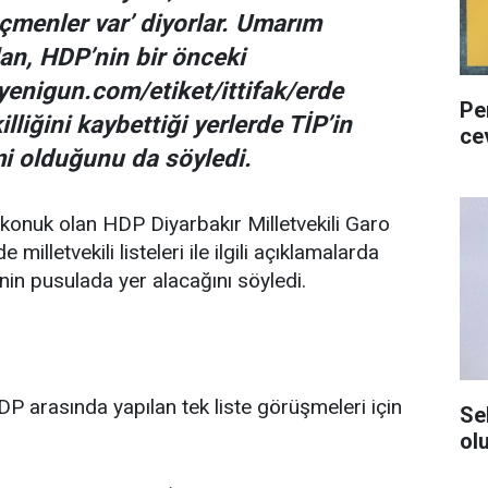
eçmenler var’ diyorlar. Umarım
lan, HDP’nin bir önceki
yenigun.com/etiket/ittifak/erde
Pe
illiğini kaybettiği yerlerde TİP’in
ce
i olduğunu da söyledi.
onuk olan HDP Diyarbakır Milletvekili Garo
e milletvekili listeleri ile ilgili açıklamalarda
rtinin pusulada yer alacağını söyledi.
HDP arasında yapılan tek liste görüşmeleri için
Se
ol