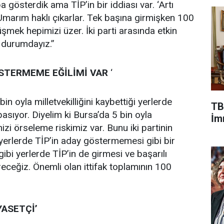
gösterdik ama TİP’in bir iddiası var. ‘Artı
Umarım haklı çıkarlar. Tek başına girmişken 100
düşmek hepimizi üzer. İki parti arasında etkin
ş durumdayız.”
ÖSTERMEME EĞİLİMİ VAR
‘
in oyla milletvekilliğini kaybettiği yerlerde
TB
asıyor. Diyelim ki Bursa’da 5 bin oyla
İmr
mizi örseleme riskimiz var. Bunu iki partinin
lan yerlerde TİP’in aday göstermemesi gibi bir
gibi yerlerde TİP’in de girmesi ve başarılı
ceğiz. Önemli olan ittifak toplamının 100
YASETÇİ’