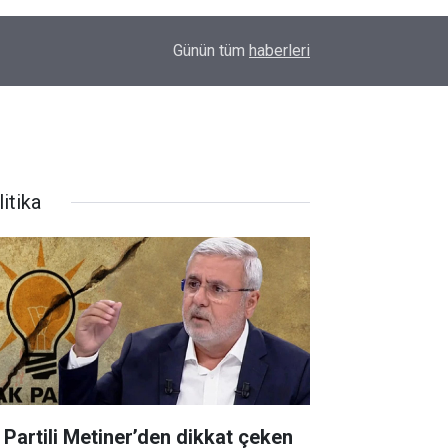
09:48
Amedspor’dan süper lig öncesi önemli hamle: Sp
Günün tüm
haberleri
itika
 Partili Metiner’den dikkat çeken