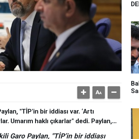
DE
Ba
Sa
ylan, "TİP’in bir iddiası var. ‘Artı
r. Umarım haklı çıkarlar" dedi. Paylan,...
li Garo Paylan, "TİP’in bir iddiası