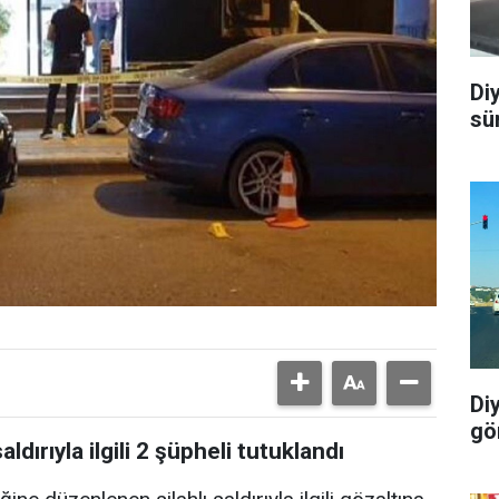
Di
sü
Di
gö
aldırıyla ilgili 2 şüpheli tutuklandı