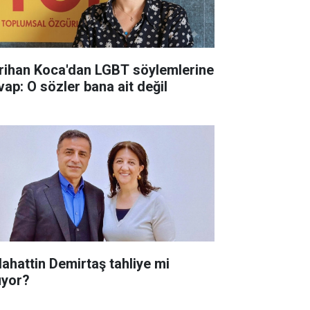
rihan Koca'dan LGBT söylemlerine
vap: O sözler bana ait değil
lahattin Demirtaş tahliye mi
uyor?