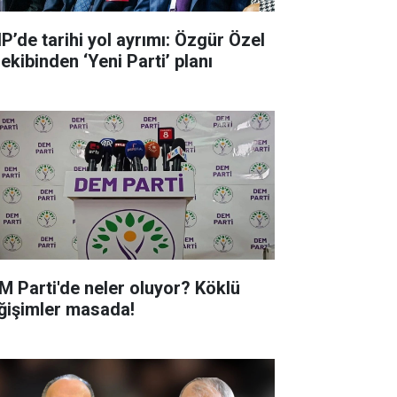
P’de tarihi yol ayrımı: Özgür Özel
ve ekibinden ‘Yeni Parti’ planı
M Parti'de neler oluyor? Köklü
ğişimler masada!