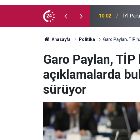
e kaç milyon Kürt var?
24
09:54
Suça sü
Anasayfa
Politika
Garo Paylan, TİP h
Garo Paylan, TİP
açıklamalarda bu
sürüyor