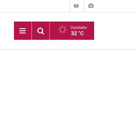
Diyarbakır
32 °C