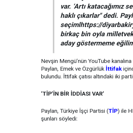
var. ‘Artı katacağımız s
haklı çıkarlar" dedi. Pay
seçimlhttps://diyarbakir
birkaç bin oyla milletvek
aday göstermeme eğilim
Nevşin Mengü’nün YouTube kanalına k
Paylan, Emek ve Özgürlük
İttifak
içind
bulundu. İttifak çatısı altındaki iki pa
‘TİP’İN BİR İDDİASI VAR’
Paylan, Türkiye İşçi Partisi (
TİP
) ile 
şunları söyledi: