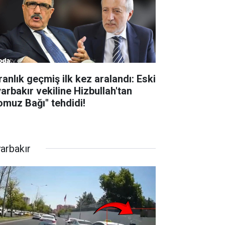
ranlık geçmiş ilk kez aralandı: Eski
yarbakır vekiline Hizbullah'tan
omuz Bağı" tehdidi!
yarbakır