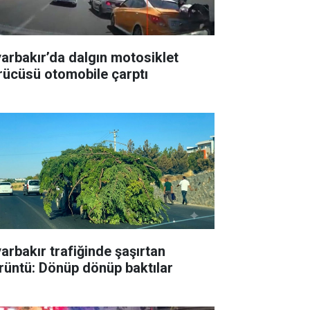
yarbakır’da dalgın motosiklet
rücüsü otomobile çarptı
yarbakır trafiğinde şaşırtan
rüntü: Dönüp dönüp baktılar