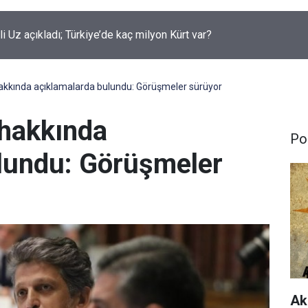
rüklenen çocuklar için yeni düzenleme neleri kapsiyor?
akkında açıklamalarda bulundu: Görüşmeler sürüyor
 hakkında
Pol
lundu: Görüşmeler
Ak