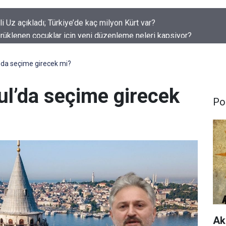
rüklenen çocuklar için yeni düzenleme neleri kapsiyor?
’da seçime girecek mi?
ul’da seçime girecek
Pol
Ak