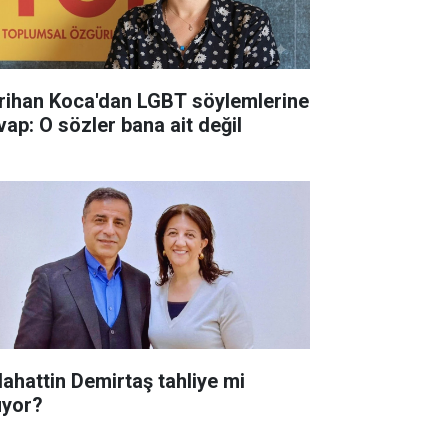
rihan Koca'dan LGBT söylemlerine
vap: O sözler bana ait değil
lahattin Demirtaş tahliye mi
uyor?