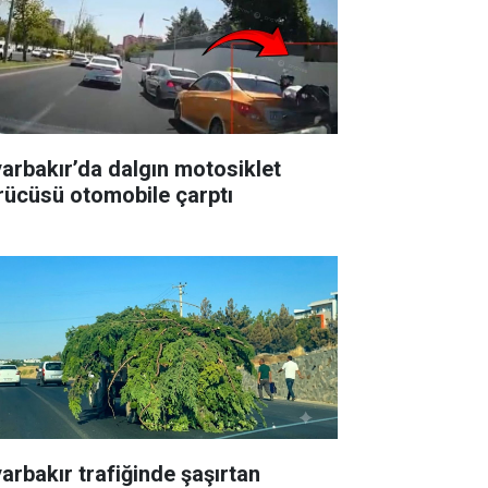
yarbakır’da dalgın motosiklet
rücüsü otomobile çarptı
yarbakır trafiğinde şaşırtan