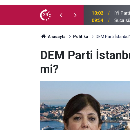
e kaç milyon Kürt var?
24
09:54
Suça sü
Anasayfa
Politika
DEM Parti İstanbul
DEM Parti İstanb
mi?