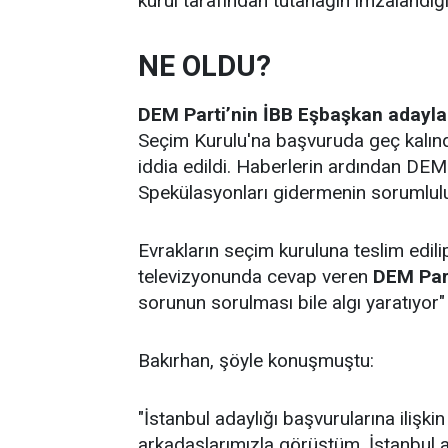
kurul tarafından tutanağın imzalandığı
NE OLDU?
DEM Parti’nin İBB Eşbaşkan adayla
Seçim Kurulu'na başvuruda geç kalınd
iddia edildi. Haberlerin ardından DEM
Spekülasyonları gidermenin sorumluluğ
Evrakların seçim kuruluna teslim edil
televizyonunda cevap veren
DEM Par
sorunun sorulması bile algı yaratıyor"
Bakırhan, şöyle konuşmuştu:
"İstanbul adaylığı başvurularına ilişk
arkadaşlarımızla görüştüm. İstanbul ad