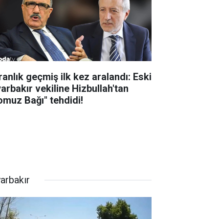
ranlık geçmiş ilk kez aralandı: Eski
yarbakır vekiline Hizbullah'tan
omuz Bağı" tehdidi!
yarbakır