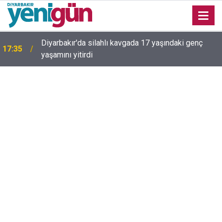
Diyarbakır'da silahlı kavgada 17 yaşındaki genç
17:35
yaşamını yitirdi
16:54
Bahceli'den Öcalan ve Demirtaş açıklaması