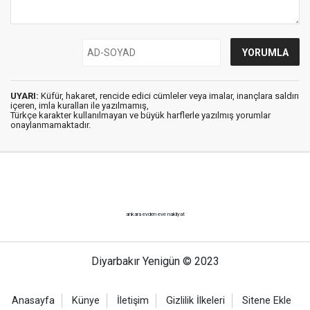
UYARI:
Küfür, hakaret, rencide edici cümleler veya imalar, inançlara saldırı
içeren, imla kuralları ile yazılmamış,
Türkçe karakter kullanılmayan ve büyük harflerle yazılmış yorumlar
onaylanmamaktadır.
ankara evden eve nakliyat
Diyarbakır Yenigün © 2023
Anasayfa
Künye
İletişim
Gizlilik İlkeleri
Sitene Ekle