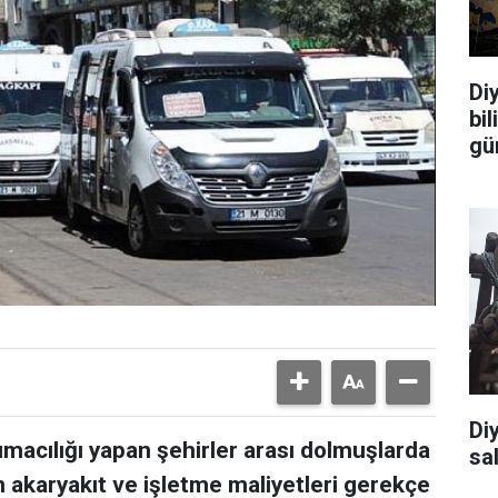
Diy
bi
gü
Di
şımacılığı yapan şehirler arası dolmuşlarda
sal
an akaryakıt ve işletme maliyetleri gerekçe