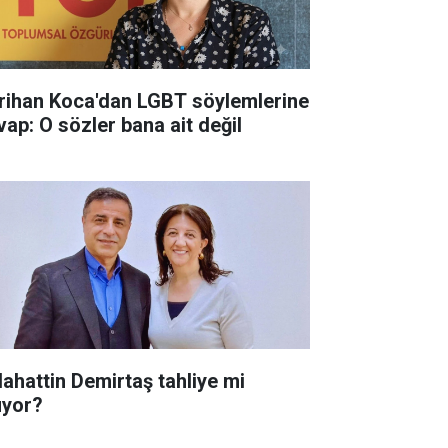
rihan Koca'dan LGBT söylemlerine
vap: O sözler bana ait değil
lahattin Demirtaş tahliye mi
uyor?