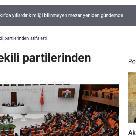
kır'da yıllardır kimliği bilinmeyen mezar yeniden gündemde
li partilerinden istifa etti
kili partilerinden
Pol
Ak