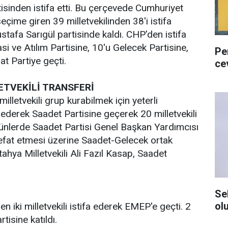
artisinden istifa etti. Bu çerçevede Cumhuriyet
eçime giren 39 milletvekilinden 38'i istifa
tafa Sarıgül partisinde kaldı. CHP’den istifa
i ve Atılım Partisine, 10'u Gelecek Partisine,
Pe
t Partiye geçti.
ce
ETVEKİLİ TRANSFERİ
letvekili grup kurabilmek için yeterli
ederek Saadet Partisine geçerek 20 milletvekili
günlerde Saadet Partisi Genel Başkan Yardımcısı
vefat etmesi üzerine Saadet-Gelecek ortak
ya Milletvekili Ali Fazıl Kasap, Saadet
Se
ol
en iki milletvekili istifa ederek EMEP'e geçti. 2
tisine katıldı.