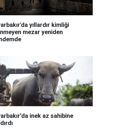
arbakır'da yıllardır kimliği
linmeyen mezar yeniden
ndemde
yarbakır’da inek az sahibine
dırdı