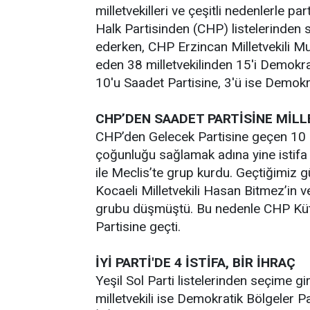
milletvekilleri ve çeşitli nedenlerle p
Halk Partisinden (CHP) listelerinden s
ederken, CHP Erzincan Milletvekili Mus
eden 38 milletvekilinden 15'i Demokras
10'u Saadet Partisine, 3'ü ise Demokra
CHP’DEN SAADET PARTİSİNE MİLL
CHP’den Gelecek Partisine geçen 10 mil
çoğunluğu sağlamak adına yine istifa 
ile Meclis’te grup kurdu. Geçtiğimiz 
Kocaeli Milletvekili Hasan Bitmez’in 
grubu düşmüştü. Bu nedenle CHP Kütah
Partisine geçti.
İYİ PARTİ'DE 4 İSTİFA, BİR İHRAÇ
Yeşil Sol Parti listelerinden seçime gir
milletvekili ise Demokratik Bölgeler Par