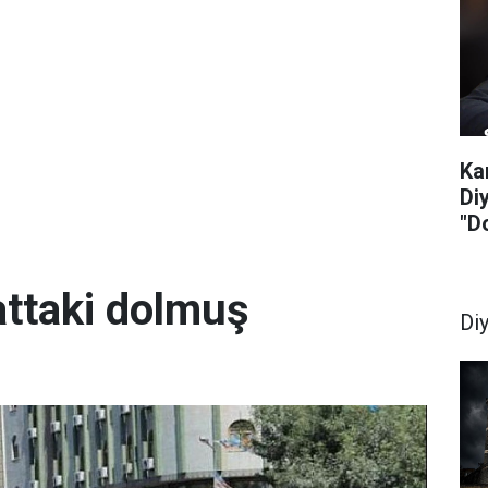
Ka
Di
"D
attaki dolmuş
Di