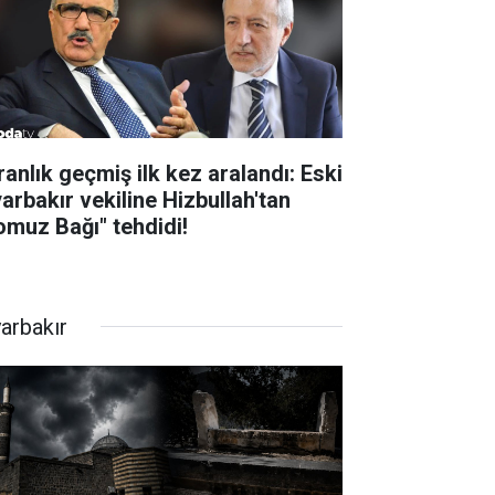
ranlık geçmiş ilk kez aralandı: Eski
yarbakır vekiline Hizbullah'tan
omuz Bağı" tehdidi!
yarbakır