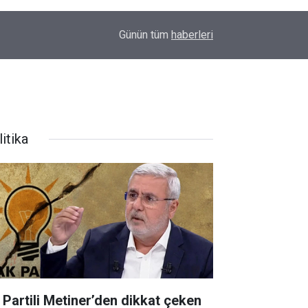
11:43
Diyarbakır’da inek az sahibine saldırdı
Günün tüm
haberleri
itika
 Partili Metiner’den dikkat çeken