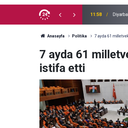
cretlerine zam
24
11:58
Diyarba
Anasayfa
Politika
7 ayda 61 milletveki
7 ayda 61 milletve
istifa etti