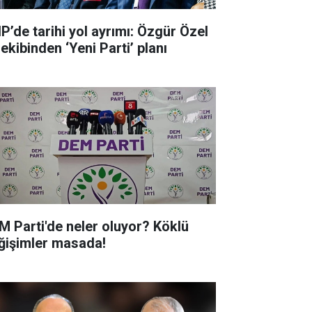
P’de tarihi yol ayrımı: Özgür Özel
ve ekibinden ‘Yeni Parti’ planı
M Parti'de neler oluyor? Köklü
ğişimler masada!