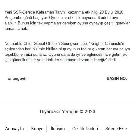
Yeni SSR-Derece Kahraman Taryn’i kazanma etkinliği 20 Eylül 2018
Perşembe günü başlıyor. Oyuncular etkinlik boyunca 6 adet Taryn
alabilir. Bunun için tek yapmaları gereken oyunu oynayıp çeşitli görevleri
tamamlamak.
Netmarble Chief Global Officer’ı Seungwon Lee, “Knights Chronicle’ın
açılışından beri bizimle birlikte olup oyunun tadını çıkaran her oyuncuya
teşekkürlerimizi sunarız. Oyunu daha da iyi ve eğlenceli hale getirmek
için güncellemeler ve etkinlikler sunmaya devam edeceğiz” dedi.
#ilangovtr
BASIN NO:
Diyarbakır Yenigün © 2023
Anasayfa
Künye
İletişim
Gizlilik İlkeleri
Sitene Ekle