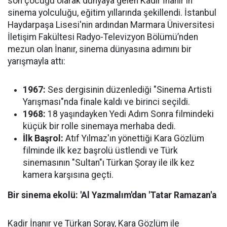
son çocuğu olarak dünyaya gelen Kadir İnanır'ın
sinema yolculuğu, eğitim yıllarında şekillendi. İstanbul
Haydarpaşa Lisesi'nin ardından Marmara Üniversitesi
İletişim Fakültesi Radyo-Televizyon Bölümü’nden
mezun olan İnanır, sinema dünyasına adımını bir
yarışmayla attı:
1967:
Ses dergisinin düzenlediği "Sinema Artisti
Yarışması"nda finale kaldı ve birinci seçildi.
1968:
18 yaşındayken Yedi Adım Sonra filmindeki
küçük bir rolle sinemaya merhaba dedi.
İlk Başrol:
Atıf Yılmaz'ın yönettiği Kara Gözlüm
filminde ilk kez başrolü üstlendi ve Türk
sinemasının "Sultan"ı Türkan Şoray ile ilk kez
kamera karşısına geçti.
Bir sinema ekolü: 'Al Yazmalım'dan 'Tatar Ramazan'a
Kadir İnanır ve Türkan Şoray, Kara Gözlüm ile