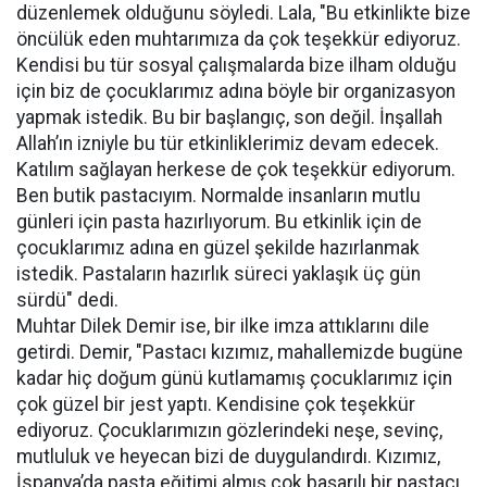
düzenlemek olduğunu söyledi. Lala, "Bu etkinlikte bize
öncülük eden muhtarımıza da çok teşekkür ediyoruz.
Kendisi bu tür sosyal çalışmalarda bize ilham olduğu
için biz de çocuklarımız adına böyle bir organizasyon
yapmak istedik. Bu bir başlangıç, son değil. İnşallah
Allah’ın izniyle bu tür etkinliklerimiz devam edecek.
Katılım sağlayan herkese de çok teşekkür ediyorum.
Ben butik pastacıyım. Normalde insanların mutlu
günleri için pasta hazırlıyorum. Bu etkinlik için de
çocuklarımız adına en güzel şekilde hazırlanmak
istedik. Pastaların hazırlık süreci yaklaşık üç gün
sürdü" dedi.
Muhtar Dilek Demir ise, bir ilke imza attıklarını dile
getirdi. Demir, "Pastacı kızımız, mahallemizde bugüne
kadar hiç doğum günü kutlamamış çocuklarımız için
çok güzel bir jest yaptı. Kendisine çok teşekkür
ediyoruz. Çocuklarımızın gözlerindeki neşe, sevinç,
mutluluk ve heyecan bizi de duygulandırdı. Kızımız,
İspanya’da pasta eğitimi almış çok başarılı bir pastacı.