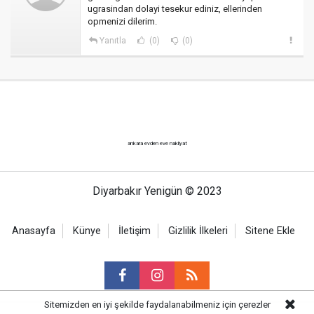
ugrasindan dolayi tesekur ediniz, ellerinden
opmenizi dilerim.
Yanıtla
(0)
(0)
ankara evden eve nakliyat
Diyarbakır Yenigün © 2023
Anasayfa
Künye
İletişim
Gizlilik İlkeleri
Sitene Ekle
Sitemizden en iyi şekilde faydalanabilmeniz için çerezler