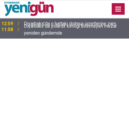
Diyarbakır'da yıllardır kimliği bilinmeyen mezar
11:58
yeniden gündemde