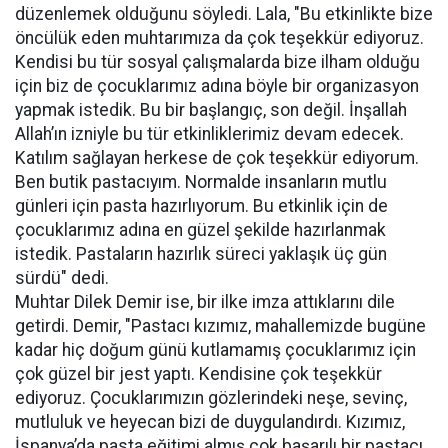
düzenlemek olduğunu söyledi. Lala, "Bu etkinlikte bize
öncülük eden muhtarımıza da çok teşekkür ediyoruz.
Kendisi bu tür sosyal çalışmalarda bize ilham olduğu
için biz de çocuklarımız adına böyle bir organizasyon
yapmak istedik. Bu bir başlangıç, son değil. İnşallah
Allah’ın izniyle bu tür etkinliklerimiz devam edecek.
Katılım sağlayan herkese de çok teşekkür ediyorum.
Ben butik pastacıyım. Normalde insanların mutlu
günleri için pasta hazırlıyorum. Bu etkinlik için de
çocuklarımız adına en güzel şekilde hazırlanmak
istedik. Pastaların hazırlık süreci yaklaşık üç gün
sürdü" dedi.
Muhtar Dilek Demir ise, bir ilke imza attıklarını dile
getirdi. Demir, "Pastacı kızımız, mahallemizde bugüne
kadar hiç doğum günü kutlamamış çocuklarımız için
çok güzel bir jest yaptı. Kendisine çok teşekkür
ediyoruz. Çocuklarımızın gözlerindeki neşe, sevinç,
mutluluk ve heyecan bizi de duygulandırdı. Kızımız,
İspanya’da pasta eğitimi almış çok başarılı bir pastacı.