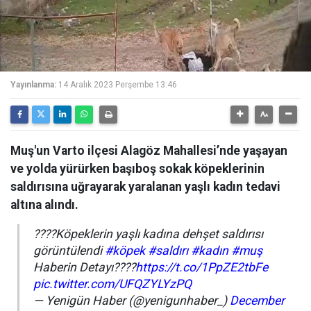
Yayınlanma:
14 Aralık 2023 Perşembe 13:46
Muş'un Varto ilçesi Alagöz Mahallesi’nde yaşayan
ve yolda yürürken başıboş sokak köpeklerinin
saldırısına uğrayarak yaralanan yaşlı kadın tedavi
altına alındı.
????Köpeklerin yaşlı kadına dehşet saldırısı
görüntülendi
#köpek
#saldırı
#kadın
#muş
Haberin Detayı????
https://t.co/1PpZE2tbFe
pic.twitter.com/UFQZYLYzPQ
— Yenigün Haber (@yenigunhaber_)
December