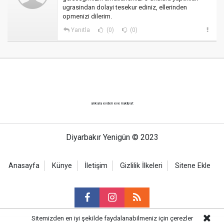
ugrasindan dolayi tesekur ediniz, ellerinden
opmenizi dilerim.
Yanıtla
(0)
(0)
ankara evden eve nakliyat
Diyarbakır Yenigün © 2023
Anasayfa
Künye
İletişim
Gizlilik İlkeleri
Sitene Ekle
Sitemizden en iyi şekilde faydalanabilmeniz için çerezler