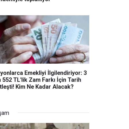
yonlarca Emekliyi İlgilendiriyor: 3
n 552 TL'lik Zam Farkı İçin Tarih
tleşti! Kim Ne Kadar Alacak?
şam