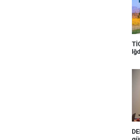
Tİ
Iğ
DE
gü