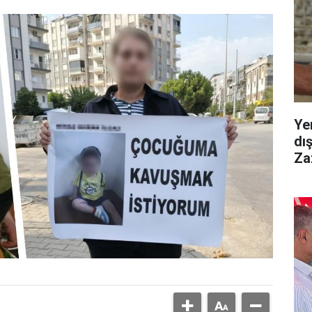
Ye
dı
Za