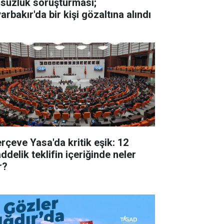
lsuzluk soruşturması;
arbakır'da bir kişi gözaltına alındı
erçeve Yasa'da kritik eşik: 12
ddelik teklifin içeriğinde neler
r?