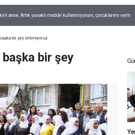
okur yazdı; Gelecek Yolda mı Kaldı?
başka bir şey istemiyoruz
 başka bir şey
Gü
Ye