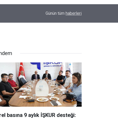
00:01
Barış Ünal yazdı; Silahlar susarsa gelecek konu
Günün tüm
haberleri
ndem
rel basına 9 aylık İŞKUR desteği: