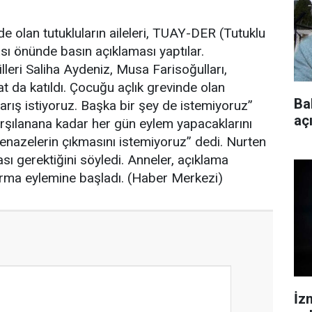
de olan tutukluların aileleri, TUAY-DER (Tutuklu
sı önünde basın açıklaması yaptılar.
leri Saliha Aydeniz, Musa Farisoğulları,
t da katıldı. Çocuğu açlık grevinde olan
Ba
rış istiyoruz. Başka bir şey de istemiyoruz”
aç
karşılanana kadar her gün eylem yapacaklarını
enazelerin çıkmasını istemiyoruz” dedi. Nurten
sı gerektiğini söyledi. Anneler, açıklama
rma eylemine başladı. (Haber Merkezi)
İz