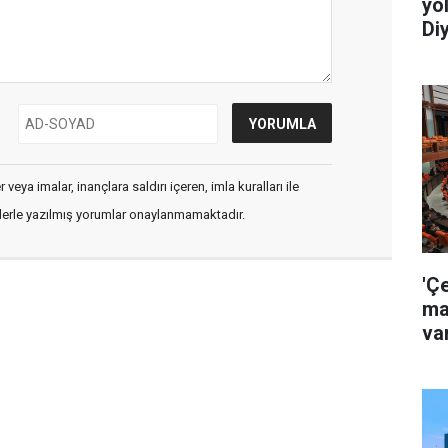
yo
Diy
veya imalar, inançlara saldırı içeren, imla kuralları ile
flerle yazılmış yorumlar onaylanmamaktadır.
'Ç
ma
va