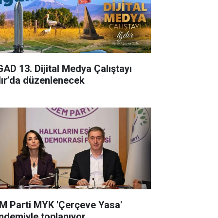
GAD 13. Dijital Medya Çalıştayı
dır’da düzenlenecek
M Parti MYK 'Çerçeve Yasa'
ndemiyle toplanıyor