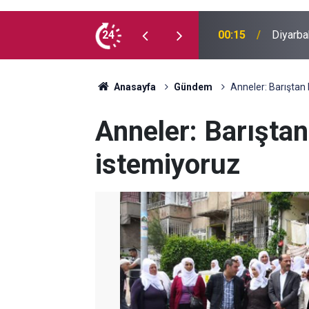
 madde kullanmıyorum, çocuklarımı verin
24
00:05
Mesut Ç
Anasayfa
Gündem
Anneler: Barıştan 
Anneler: Barıştan
istemiyoruz