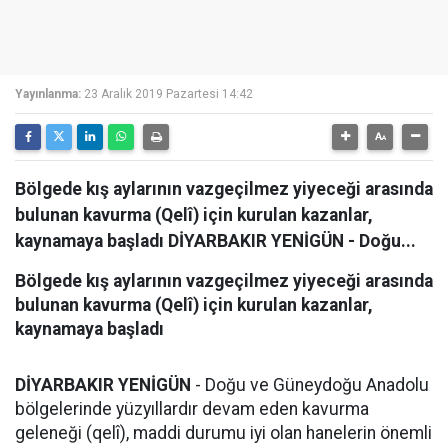
Yayınlanma:
23 Aralık 2019 Pazartesi 14:42
Bölgede kış aylarının vazgeçilmez yiyeceği arasında
bulunan kavurma (Qelî) için kurulan kazanlar,
kaynamaya başladı DİYARBAKIR YENİGÜN - Doğu...
Bölgede kış aylarının vazgeçilmez yiyeceği arasında
bulunan kavurma (Qelî) için kurulan kazanlar,
kaynamaya başladı
DİYARBAKIR YENİGÜN
- Doğu ve Güneydoğu Anadolu
bölgelerinde yüzyıllardır devam eden kavurma
geleneği (qelî), maddi durumu iyi olan hanelerin önemli