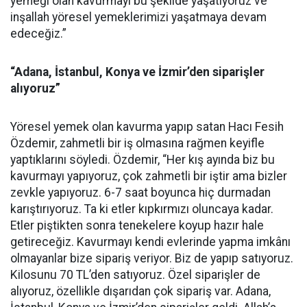
yemeği olan kavurmayı bu şekilde yaşatıyoruz ve
inşallah yöresel yemeklerimizi yaşatmaya devam
edeceğiz.”
“Adana, İstanbul, Konya ve İzmir’den siparişler
alıyoruz”
Yöresel yemek olan kavurma yapıp satan Hacı Fesih
Özdemir, zahmetli bir iş olmasına rağmen keyifle
yaptıklarını söyledi. Özdemir, “Her kış ayında biz bu
kavurmayı yapıyoruz, çok zahmetli bir iştir ama bizler
zevkle yapıyoruz. 6-7 saat boyunca hiç durmadan
karıştırıyoruz. Ta ki etler kıpkırmızı oluncaya kadar.
Etler piştikten sonra tenekelere koyup hazır hale
getireceğiz. Kavurmayı kendi evlerinde yapma imkânı
olmayanlar bize sipariş veriyor. Biz de yapıp satıyoruz.
Kilosunu 70 TL’den satıyoruz. Özel siparişler de
alıyoruz, özellikle dışarıdan çok sipariş var. Adana,