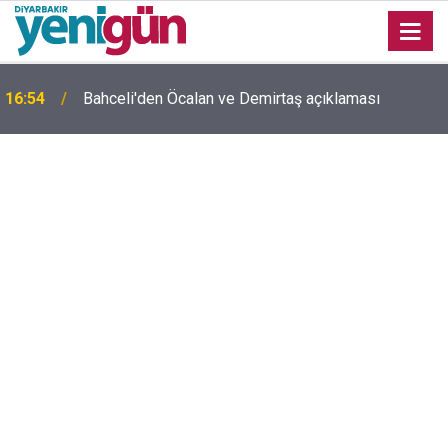
16:54
Bahceli'den Öcalan ve Demirtaş açıklaması