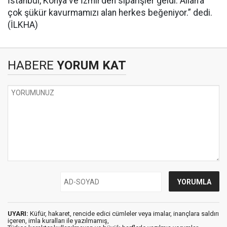
İstanbul, Konya ve İzmir’den siparişler geldi. Allah’a
çok şükür kavurmamızı alan herkes beğeniyor.” dedi.
(İLKHA)
HABERE
YORUM KAT
UYARI:
Küfür, hakaret, rencide edici cümleler veya imalar, inançlara saldırı
içeren, imla kuralları ile yazılmamış,