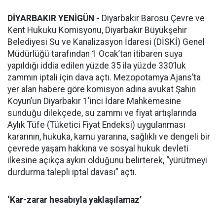
DİYARBAKIR YENİGÜN -
Diyarbakır Barosu Çevre ve
Kent Hukuku Komisyonu, Diyarbakır Büyükşehir
Belediyesi Su ve Kanalizasyon İdaresi (DİSKİ) Genel
Müdürlüğü tarafından 1 Ocak’tan itibaren suya
yapıldığı iddia edilen yüzde 35 ila yüzde 330’luk
zammın iptali için dava açtı. Mezopotamya Ajans’ta
yer alan habere göre komisyon adına avukat Şahin
Koyun’un Diyarbakır 1'inci İdare Mahkemesine
sunduğu dilekçede, su zammı ve fiyat artışlarında
Aylık Tüfe (Tüketici Fiyat Endeksi) uygulanması
kararının, hukuka, kamu yararına, sağlıklı ve dengeli bir
çevrede yaşam hakkına ve sosyal hukuk devleti
ilkesine açıkça aykırı olduğunu belirterek, “yürütmeyi
durdurma talepli iptal davası” açtı.
‘Kar-zarar hesabıyla yaklaşılamaz’