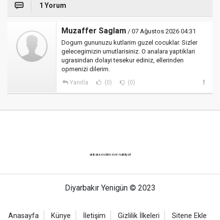
1 Yorum
Muzaffer Saglam
/ 07 Ağustos 2026 04:31
Dogum gununuzu kutlarim guzel cocuklar. Sizler
gelecegimizin umutlarisiniz. O analara yaptiklari
ugrasindan dolayi tesekur ediniz, ellerinden
opmenizi dilerim.
Yanıtla
(0)
(0)
ankara evden eve nakliyat
Diyarbakır Yenigün © 2023
Anasayfa
Künye
İletişim
Gizlilik İlkeleri
Sitene Ekle