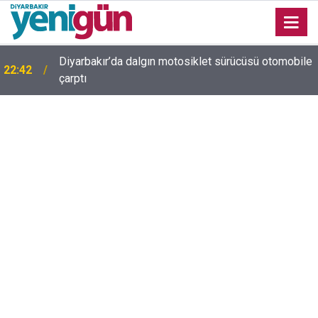
Diyarbakır’da dalgın motosiklet sürücüsü otomobile
22:42
çarptı
Diyarbakır trafiğinde şaşırtan görüntü: Dönüp dönüp
22:37
baktılar