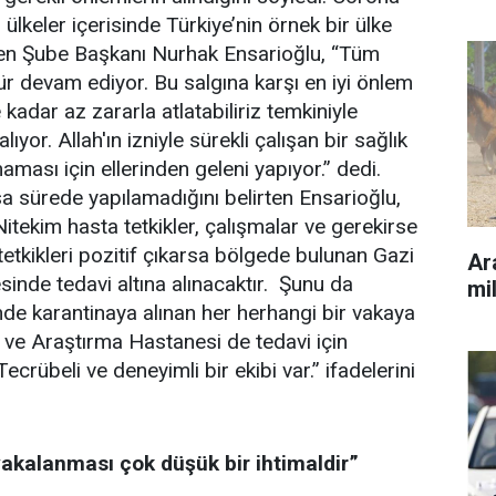
n ülkeler içerisinde Türkiye’nin örnek bir ülke
Sen Şube Başkanı Nurhak Ensarioğlu, “Tüm
r devam ediyor. Bu salgına karşı en iyi önlem
 kadar az zararla atlatabiliriz temkiniyle
ıyor. Allah'ın izniyle sürekli çalışan bir sağlık
maması için ellerinden geleni yapıyor.” dedi.
ısa sürede yapılamadığını belirten Ensarioğlu,
itekim hasta tetkikler, çalışmalar ve gerekirse
tetkikleri pozitif çıkarsa bölgede bulunan Gazi
Ara
inde tedavi altına alınacaktır. Şunu da
mil
nde karantinaya alınan her herhangi bir vakaya
 ve Araştırma Hastanesi de tedavi için
crübeli ve deneyimli bir ekibi var.” ifadelerini
yakalanması çok düşük bir ihtimaldir”