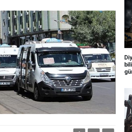
Diy
bi
gü