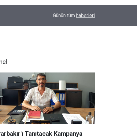
11:43
Diyarbakır’da inek az sahibine saldırdı
Günün tüm
haberleri
nel
yarbakır'ı Tanıtacak Kampanya