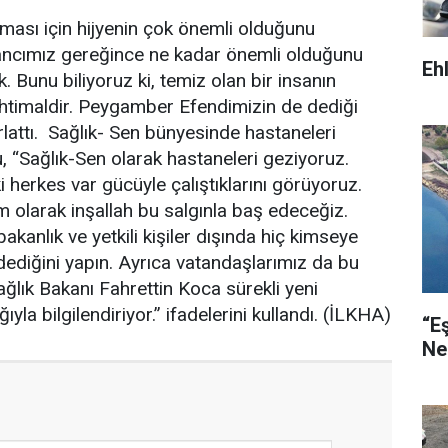
ması için hijyenin çok önemli olduğunu
nancımız gereğince ne kadar önemli olduğunu
Eh
 Bunu biliyoruz ki, temiz olan bir insanın
ihtimaldir. Peygamber Efendimizin de dediği
ırlattı. Sağlık- Sen bünyesinde hastaneleri
u, “Sağlık-Sen olarak hastaneleri geziyoruz.
herkes var gücüyle çalıştıklarını görüyoruz.
m olarak inşallah bu salgınla baş edeceğiz.
akanlık ve yetkili kişiler dışında hiç kimseye
n dediğini yapın. Ayrıca vatandaşlarımız da bu
ğlık Bakanı Fahrettin Koca sürekli yeni
yla bilgilendiriyor.” ifadelerini kullandı. (İLKHA)
“E
Ne