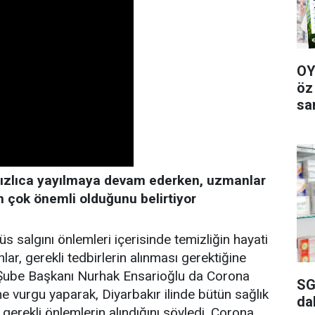
OY
öz
sa
hızlıca yayılmaya devam ederken, uzmanlar
n çok önemli olduğunu belirtiyor
s salgını önlemleri içerisinde temizliğin hayati
r, gerekli tedbirlerin alınması gerektiğine
n Şube Başkanı Nurhak Ensarioğlu da Corona
SG
ne vurgu yaparak, Diyarbakır ilinde bütün sağlık
da
n gerekli önlemlerin alındığını söyledi. Corona