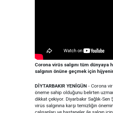
Corona virüs salgını tüm dünyaya 
salgının önüne geçmek için hijyeni
DİYTARBAKIR YENİGÜN
- Corona virü
öneme sahip olduğunu belirten uzmanla
dikkat çekiyor. Diyarbakır Sağlık-Se
virüs salgınına karşı temizliğin önemi
çalışanları ve hastaneler ile salgın içi