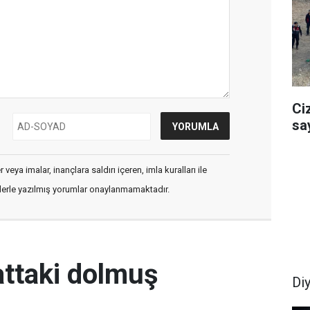
Ci
sa
veya imalar, inançlara saldırı içeren, imla kuralları ile
flerle yazılmış yorumlar onaylanmamaktadır.
attaki dolmuş
Di