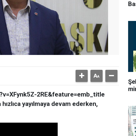
Ba
Şe
mi
h?v=XFynk5Z-2RE&feature=emb_title
a hızlıca yayılmaya devam ederken,