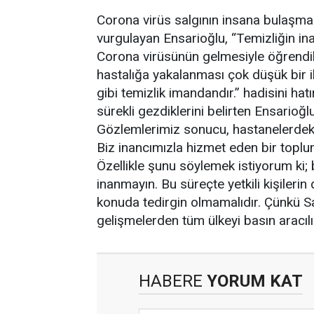
Corona virüs salgının insana bulaşma
vurgulayan Ensarioğlu, “Temizliğin i
Corona virüsünün gelmesiyle öğrendik.
hastalığa yakalanması çok düşük bir 
gibi temizlik imandandır.” hadisini hat
sürekli gezdiklerini belirten Ensarioğl
Gözlemlerimiz sonucu, hastanelerdeki 
Biz inancımızla hizmet eden bir toplu
Özellikle şunu söylemek istiyorum ki; b
inanmayın. Bu süreçte yetkili kişileri
konuda tedirgin olmamalıdır. Çünkü Sa
gelişmelerden tüm ülkeyi basın aracılığı
HABERE
YORUM KAT