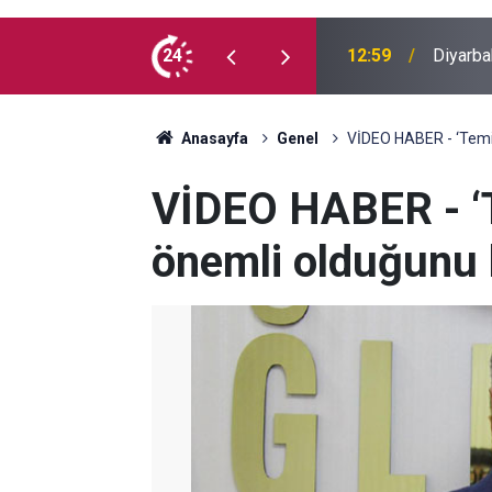
cretlerine zam
24
11:58
Diyarba
Anasayfa
Genel
VİDEO HABER - ‘Temiz
VİDEO HABER - ‘T
önemli olduğunu 