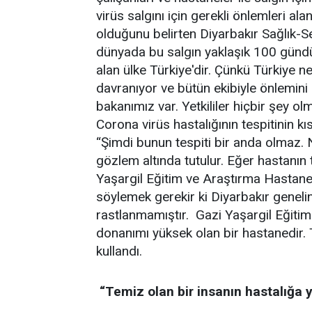
virüs salgını için gerekli önlemleri ala
olduğunu belirten Diyarbakır Sağlık-
dünyada bu salgın yaklaşık 100 gündü
alan ülke Türkiye'dir. Çünkü Türkiye ne
davranıyor ve bütün ekibiyle önlemini al
bakanımız var. Yetkililer hiçbir şey ol
Corona virüs hastalığının tespitinin k
“Şimdi bunun tespiti bir anda olmaz. N
gözlem altında tutulur. Eğer hastanın 
Yaşargil Eğitim ve Araştırma Hastanes
söylemek gerekir ki Diyarbakır geneli
rastlanmamıştır. Gazi Yaşargil Eğitim
donanımı yüksek olan bir hastanedir. Te
kullandı.
“Temiz olan bir insanın hastalığa 