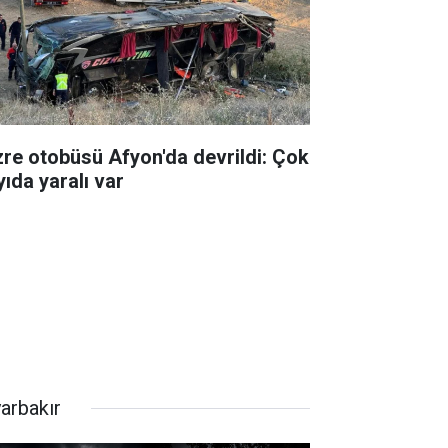
zre otobüsü Afyon'da devrildi: Çok
yıda yaralı var
yarbakır