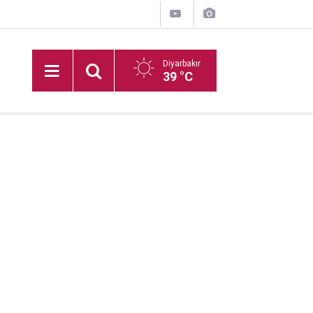
Diyarbakır
39 °C