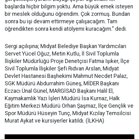
başlarda hiçbir bilgim yoktu. Ama büyük emek isteyen
bir meslek olduğunu öğrendim. Çok zormuş. Bundan
sonra bu işi devam ettirmeye çalışacağım. Tam
öğrendikten sonra kendi atölyemi kuracağım.” dedi.
Sergi açılışına; Midyat Belediye Başkan Yardımcıları
Servet Yücel Oğuz, Metin Kutlu, İl Sivil Toplumla
İlişkiler Müdürlüğü Proje Denetçisi Fatma Işıker, İlçe
Sivil Toplumla İlişkiler Şefi Rıdvan Arslan, Midyat
Devlet Hastanesi Başhekimi Mahmut Necdet Palaz,
SGK Müdürü Abdurrahim Güneş, MİDER Başkanı
Eczacı Ünal Günel, MARGİSAD Başkanı Halil El,
Kaymakamlık Yazı İşleri Müdürü İsa Kurnaz, Halk
Eğitim Merkezi Müdürü Orhan Şaşmaz, İlçe Gençlik ve
Spor Müdürü Hüseyin Tunç, Midyat Kızılay Temsilcisi
Murat Aykat ve kursiyerler katıldı. (İLKHA)