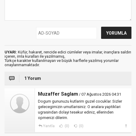
UYARI:
Küfür, hakaret, rencide edici cümleler veya imalar, inançlara saldırı
içeren, imla kuralları ile yazılmamış,
Türkçe karakter kullanılmayan ve büyük harflerle yazılmış yorumlar
onaylanmamaktadır.
1 Yorum
Muzaffer Saglam
/ 07 Ağustos 2026 04:31
Dogum gununuzu kutlarim guzel cocuklar. Sizler
gelecegimizin umutlarisiniz. O analara yaptiklari
ugrasindan dolayi tesekur ediniz, ellerinden
opmenizi dilerim.
Yanıtla
(0)
(0)