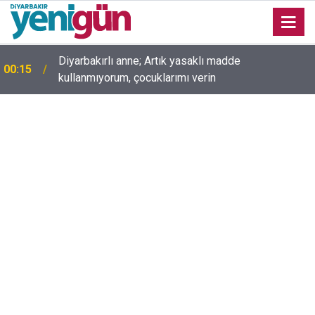
Diyarbakırlı anne; Artık yasaklı madde
00:15
kullanmıyorum, çocuklarımı verin
00:05
Mesut Çokur yazdı; Gelecek Yolda mı Kaldı?