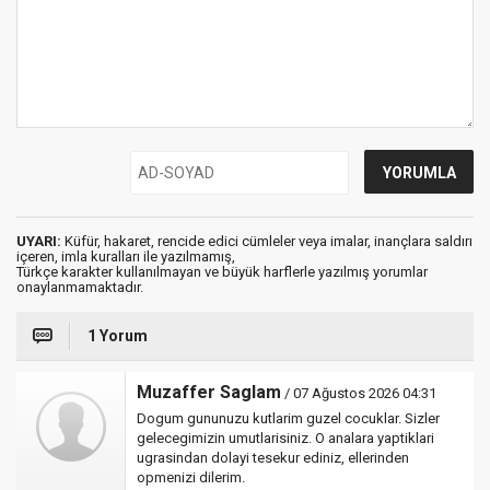
UYARI:
Küfür, hakaret, rencide edici cümleler veya imalar, inançlara saldırı
içeren, imla kuralları ile yazılmamış,
Türkçe karakter kullanılmayan ve büyük harflerle yazılmış yorumlar
onaylanmamaktadır.
1 Yorum
Muzaffer Saglam
/ 07 Ağustos 2026 04:31
Dogum gununuzu kutlarim guzel cocuklar. Sizler
gelecegimizin umutlarisiniz. O analara yaptiklari
ugrasindan dolayi tesekur ediniz, ellerinden
opmenizi dilerim.