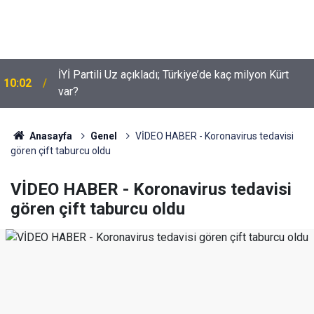
İYİ Partili Uz açıkladı; Türkiye’de kaç milyon Kürt
10:02
Suça sürüklenen çocuklar için yeni düzenleme
var?
09:54
neleri kapsiyor?
Anasayfa
Genel
VİDEO HABER - Koronavirus tedavisi
gören çift taburcu oldu
VİDEO HABER - Koronavirus tedavisi
gören çift taburcu oldu