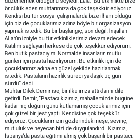
düzenlemek olduğunu söyledi. Lala, "Bu etkinlikte bize
öncülük eden muhtarımıza da çok teşekkür ediyoruz.
Kendisi bu tür sosyal çalışmalarda bize ilham olduğu
için biz de çocuklarımız adına böyle bir organizasyon
yapmak istedik. Bu bir başlangıç, son değil. İnşallah
Allah’ın izniyle bu tür etkinliklerimiz devam edecek.
Katılım sağlayan herkese de çok teşekkür ediyorum.
Ben butik pastacıyım. Normalde insanların mutlu
günleri için pasta hazırlıyorum. Bu etkinlik için de
çocuklarımız adına en güzel şekilde hazırlanmak
istedik. Pastaların hazırlık süreci yaklaşık üç gün
sürdü" dedi.
Muhtar Dilek Demir ise, bir ilke imza attıklarını dile
getirdi. Demir, "Pastacı kızımız, mahallemizde bugüne
kadar hiç doğum günü kutlamamış çocuklarımız için
çok güzel bir jest yaptı. Kendisine çok teşekkür
ediyoruz. Çocuklarımızın gözlerindeki neşe, sevinç,
mutluluk ve heyecan bizi de duygulandırdı. Kızımız,
İspanya’da pasta eğitimi almış çok başarılı bir pastacı.