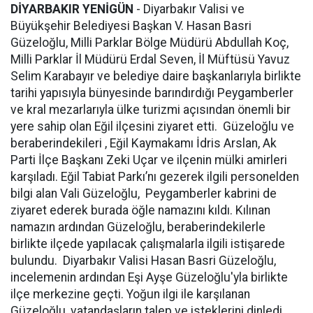
DİYARBAKIR YENİGÜN
- Diyarbakır Valisi ve
Büyükşehir Belediyesi Başkan V. Hasan Basri
Güzeloğlu, Milli Parklar Bölge Müdürü Abdullah Koç,
Milli Parklar İl Müdürü Erdal Seven, İl Müftüsü Yavuz
Selim Karabayır ve belediye daire başkanlarıyla birlikte
tarihi yapısıyla bünyesinde barındırdığı Peygamberler
ve kral mezarlarıyla ülke turizmi açısından önemli bir
yere sahip olan Eğil ilçesini ziyaret etti. Güzeloğlu ve
beraberindekileri , Eğil Kaymakamı İdris Arslan, Ak
Parti İlçe Başkanı Zeki Uçar ve ilçenin mülki amirleri
karşıladı. Eğil Tabiat Parkı’nı gezerek ilgili personelden
bilgi alan Vali Güzeloğlu, Peygamberler kabrini de
ziyaret ederek burada öğle namazını kıldı. Kılınan
namazın ardından Güzeloğlu, beraberindekilerle
birlikte ilçede yapılacak çalışmalarla ilgili istişarede
bulundu. Diyarbakır Valisi Hasan Basri Güzeloğlu,
incelemenin ardından Eşi Ayşe Güzeloğlu'yla birlikte
ilçe merkezine geçti. Yoğun ilgi ile karşılanan
Güzeloğlu, vatandaşların talep ve isteklerini dinledi.