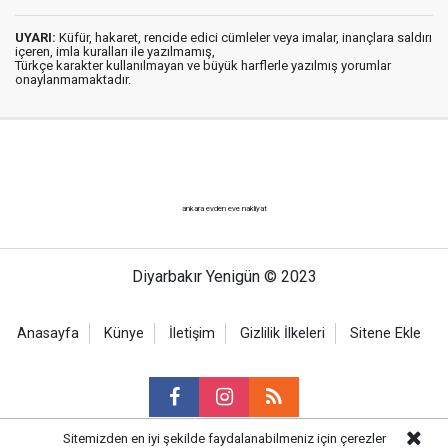
UYARI:
Küfür, hakaret, rencide edici cümleler veya imalar, inançlara saldırı
içeren, imla kuralları ile yazılmamış,
Türkçe karakter kullanılmayan ve büyük harflerle yazılmış yorumlar
onaylanmamaktadır.
ankara evden eve nakliyat
Diyarbakır Yenigün © 2023
Anasayfa
Künye
İletişim
Gizlilik İlkeleri
Sitene Ekle
Sitemizden en iyi şekilde faydalanabilmeniz için çerezler