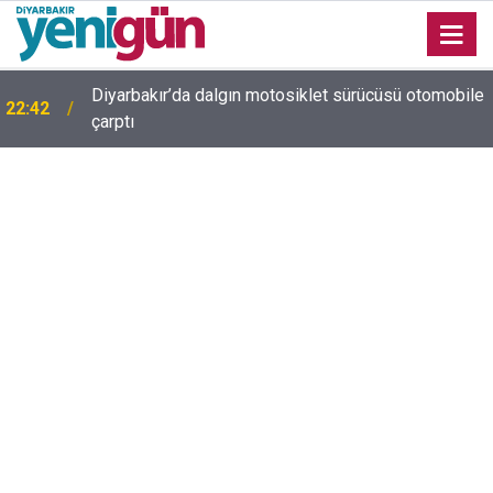
Diyarbakır’da dalgın motosiklet sürücüsü otomobile
22:42
çarptı
Diyarbakır trafiğinde şaşırtan görüntü: Dönüp dönüp
22:37
baktılar