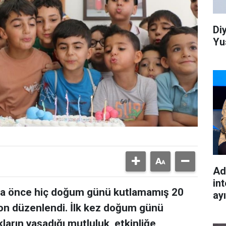
Di
Yu
Ad
int
daha önce hiç doğum günü kutlamamış 20
ay
yon düzenlendi. İlk kez doğum günü
arın yaşadığı mutluluk, etkinliğe