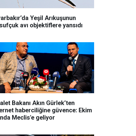
yarbakır’da Yeşil Arıkuşunun
sufçuk avı objektiflere yansıdı
alet Bakanı Akın Gürlek’ten
ernet haberciliğine güvence: Ekim
ında Meclis'e geliyor