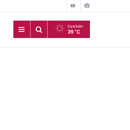
Diyarbakır
39 °C