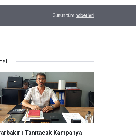
00:09
Diyarbakır'da yürek ısıtan anlar: İlk kez doğum g
Günün tüm
haberleri
nel
yarbakır'ı Tanıtacak Kampanya