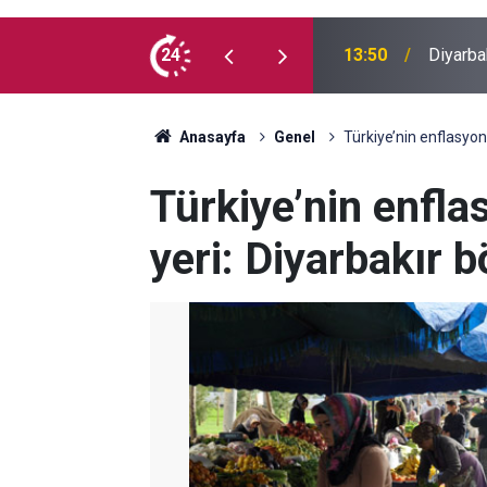
Adalet Ba
usufçuk avı objektiflere yansıdı
24
13:35
Meclis'
Anasayfa
Genel
Türkiye’nin enflasyon
Türkiye’nin enfla
yeri: Diyarbakır b