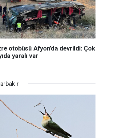
zre otobüsü Afyon'da devrildi: Çok
yıda yaralı var
yarbakır