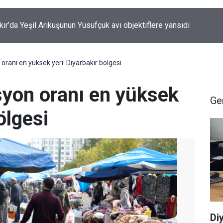
kanı Akın Gürlek’ten internet haberciliğine güvence: Ekim ayında
e geliyor
 oranı en yüksek yeri: Diyarbakır bölgesi
syon oranı en yüksek
Ge
ölgesi
Di