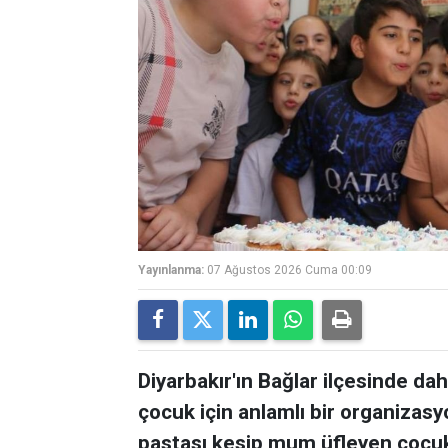
Yayınlanma:
07 Ağustos 2026 Cuma 00:09
Diyarbakır'ın Bağlar ilçesinde 
çocuk için anlamlı bir organizas
pastası kesip mum üfleyen çocukl