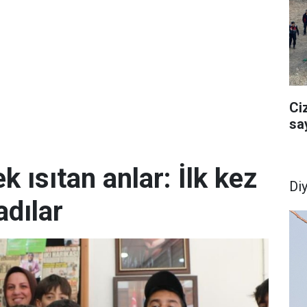
Ci
sa
k ısıtan anlar: İlk kez
Di
dılar