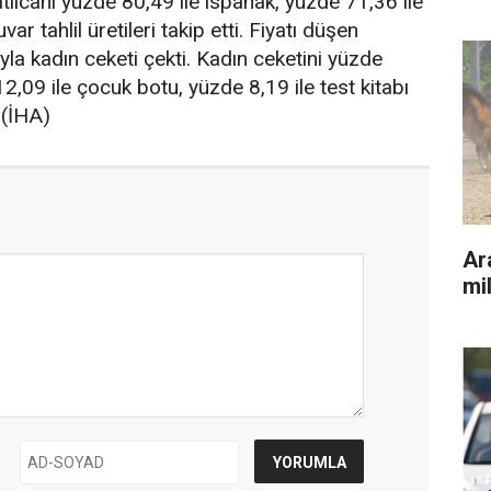
atlıcanı yüzde 80,49 ile ıspanak, yüzde 71,36 ile
ar tahlil üretileri takip etti. Fiyatı düşen
yla kadın ceketi çekti. Kadın ceketini yüzde
,09 ile çocuk botu, yüzde 8,19 ile test kitabı
. (İHA)
Ara
mil