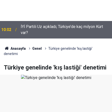
İYİ Partili Uz açıkladı; Türkiye’de kaç milyon Kürt
10:02
var?
Suça sürüklenen çocuklar için yeni düzenleme
09:54
neleri kapsiyor?
Anasayfa
Genel
Türkiye genelinde 'kış lastiği'
denetimi
Türkiye genelinde 'kış lastiği' denetimi