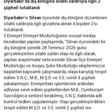
Diyarbakır’da diş kliniğine silahlı saldırıyla ilgili 2
şüpheli tutuklandı
Diyarbakır
’ın
Silvan
ilçesinde diş kliniğine düzenlenen
silahlı saldırıyla ilgili gözaltına alınan 4 kişiden 2’si
tutuklandı.
İl Emniyet Emniyet Müdürlüğünün sosyal medya
hesabından yapılan paylaşımda, "Silvan ilçesindeki bir
diş kliniğine yönelik 28 Temmuz 2026 günü
gerçekleştirilen silahlı saldırı olayı ile ilgili olarak;
yapılan araştırmalar neticesinde Silvan İlçe Emniyet
Müdürlüğü ve Asayiş Şube Müdürlüğü ekiplerimizce
başlatılan kapsamlı çalışmalarda, olaya karıştığı tespit
edilen S.N.Ç., M.B., M.Ş.D. ve S.E. isimli 4 şüpheli
yakalanmıştır. Emniyetteki işlemlerinin ardından
adliyeye sevk edilen şüphelilerden M.B., Cumhuriyet
Savcılığınca serbest bırakılmış; S.N.Ç. hakkında adli
kontrol tedbiri uygulanmıştır. Olayı gerçekleştirdikleri
tespit edilen M.Ş.D. ve S.E. isimli 2 şüpheli ise