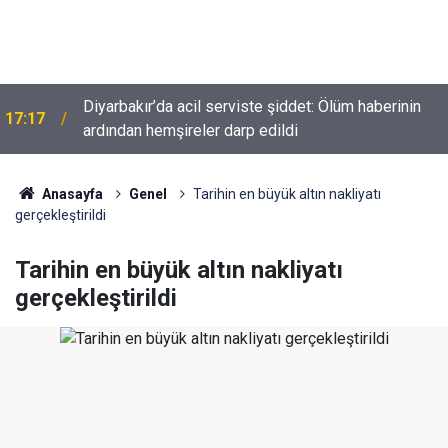
Diyarbakır’da acil serviste şiddet: Ölüm haberinin
17:17
Diyarbakır'da Özel Harekat destekli gece
ardından hemşireler darp edildi
14:45
operasyonu; Çok sayıda gözaltı!
Anasayfa
Genel
Tarihin en büyük altın nakliyatı
gerçekleştirildi
Tarihin en büyük altın nakliyatı
gerçekleştirildi