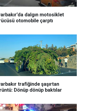
yarbakır’da dalgın motosiklet
rücüsü otomobile çarptı
yarbakır trafiğinde şaşırtan
rüntü: Dönüp dönüp baktılar