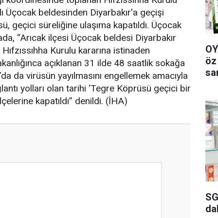
ğlı Üçocak beldesinden Diyarbakır'a geçişi
ü, geçici süreliğine ulaşıma kapatıldı. Üçocak
ada, “Arıcak ilçesi Üçocak beldesi Diyarbakır
OY
çe Hıfzıssıhha Kurulu kararına istinaden
öz
Bakanlığınca açıklanan 31 ilde 48 saatlik sokağa
sa
’da da virüsün yayılmasını engellemek amacıyla
antı yolları olan tarihi ‘Tegre Köprüsü geçici bir
lçelerine kapatıldı” denildi. (İHA)
SG
da