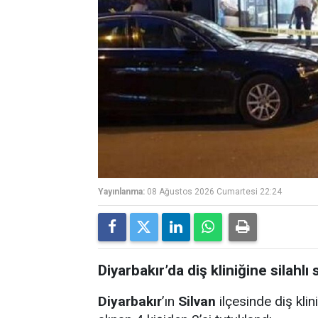
Yayınlanma:
08 Ağustos 2026 Cumartesi 22:24
Diyarbakır’da diş kliniğine silahlı s
Diyarbakır
’ın
Silvan
ilçesinde diş klini