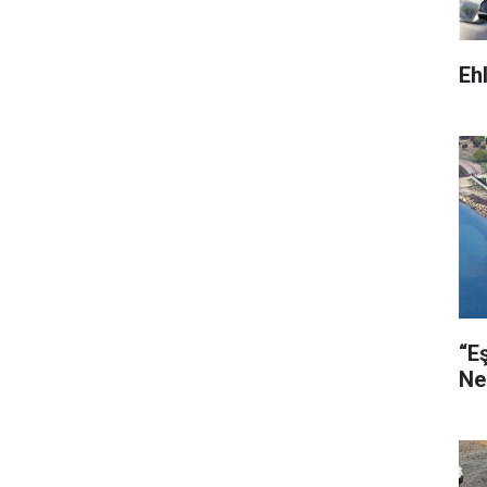
Eh
“E
Ne