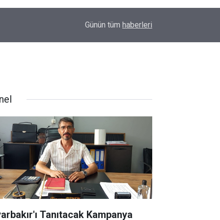
22:32
Diyarbakır’da kurşunlama ve yaralama olaylarına
Günün tüm
haberleri
nel
yarbakır'ı Tanıtacak Kampanya