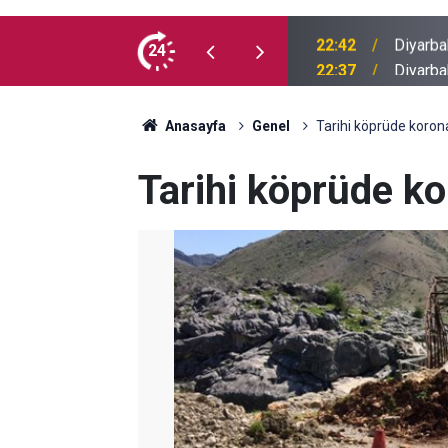
 sürücüsü otomobile çarptı
24
22:37
Diyarba
Anasayfa
Genel
Tarihi köprüde korona
Tarihi köprüde ko