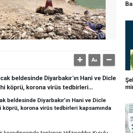
Ba
ocak beldesinde Diyarbakır’ın Hani ve Dicle
Şe
mi
ihi köprü, korona virüs tedbirleri...
cak beldesinde Diyarbakır’ın Hani ve Dicle
ihi köprü, korona virüs tedbirleri kapsamında
iği koordinesinde toplanan Hıfzıssıhha Kurulu