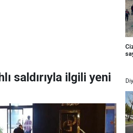
Ci
sa
lı saldırıyla ilgili yeni
Di