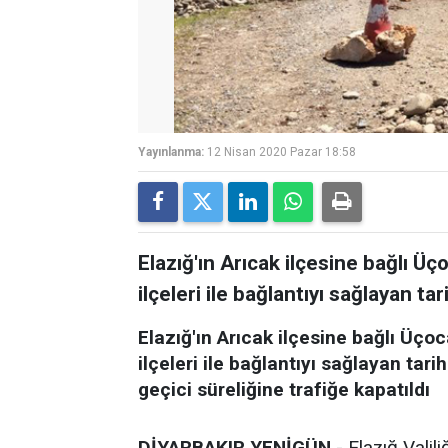
Yayınlanma:
12 Nisan 2020 Pazar 18:58
Elazığ'ın Arıcak ilçesine bağlı Üç
ilçeleri ile bağlantıyı sağlayan tar
Elazığ'ın Arıcak ilçesine bağlı Üço
ilçeleri ile bağlantıyı sağlayan tar
geçici süreliğine trafiğe kapatıldı
DİYARBAKIR YENİGÜN
- Elazığ Valil