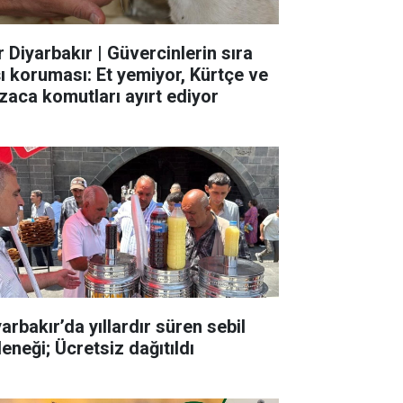
r Diyarbakır | Güvercinlerin sıra
şı koruması: Et yemiyor, Kürtçe ve
zaca komutları ayırt ediyor
arbakır’da yıllardır süren sebil
eneği; Ücretsiz dağıtıldı