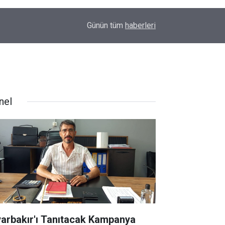
00:01
Barış Ünal yazdı; Silahlar susarsa gelecek konu
Günün tüm
haberleri
nel
yarbakır'ı Tanıtacak Kampanya