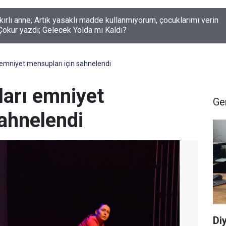
okur yazdı; Gelecek Yolda mı Kaldı?
 emniyet mensupları için sahnelendi
ları emniyet
Ge
sahnelendi
Di