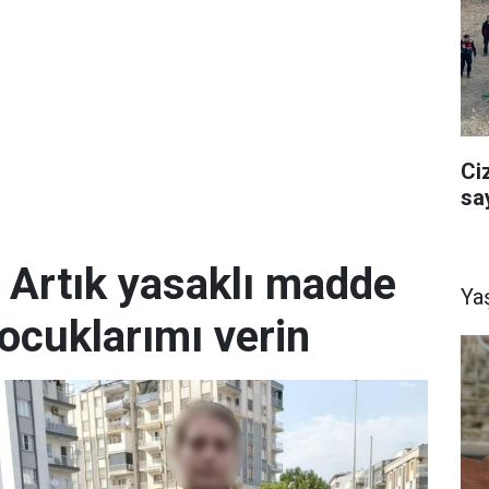
Ci
sa
; Artık yasaklı madde
Ya
ocuklarımı verin