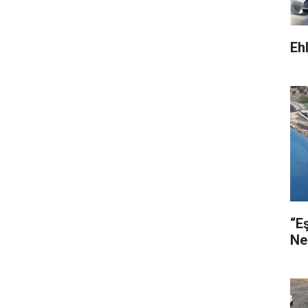
Eh
“E
Ne