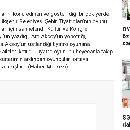
ını konu edinen ve gösterildiği birçok yerde
kşehir Belediyesi Şehir Tiyatroları’nın oyunu
arı için sahnelendi. Kültür ve Kongre
OY
öz
un yazdığı, Ata Aksoy’un yönettiği,
sa
ta Aksoy’un üstlendiği tiyatro oyunana
ileleri katıldı. Tiyatro oyununu heyecanla takip
gösterimin ardından oyuncuları ortaya
a alkışladı. (Haber Merkezi)
SG
da