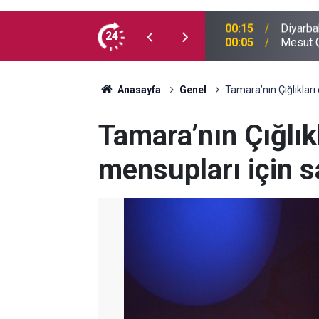
 madde kullanmıyorum, çocuklarımı verin
24
00:05
Mesut Ç
Anasayfa
Genel
Tamara’nın Çığlıkları
Tamara’nın Çığlık
mensupları için 