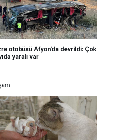
zre otobüsü Afyon'da devrildi: Çok
yıda yaralı var
şam