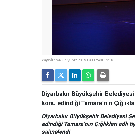
Yayınlanma:
04 Şubat 2019 Pazartesi 12:18
Diyarbakır Büyükşehir Belediyesi 
konu edindiği Tamara’nın Çığlıkla
Diyarbakır Büyükşehir Belediyesi Şeh
edindiği Tamara’nın Çığlıkları adlı 
sahnelendi