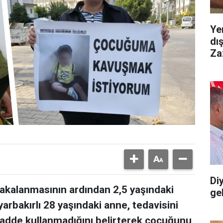
Ye
dı
Za
Diy
yakalanmasının ardından 2,5 yaşındaki
gel
arbakırlı 28 yaşındaki anne, tedavisini
adde kullanmadığını belirterek çocuğunu