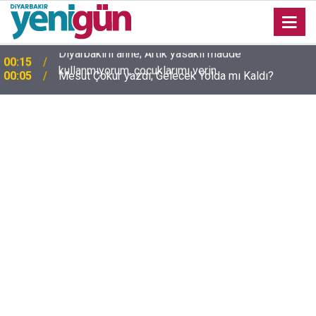
00:05
Mesut Çokur yazdı; Gelecek Yolda mı Kaldı?