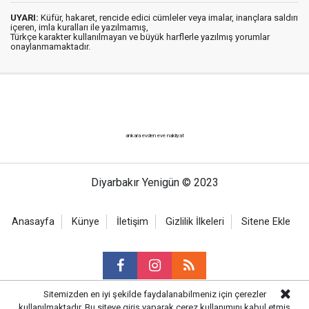
UYARI:
Küfür, hakaret, rencide edici cümleler veya imalar, inançlara saldırı
içeren, imla kuralları ile yazılmamış,
Türkçe karakter kullanılmayan ve büyük harflerle yazılmış yorumlar
onaylanmamaktadır.
ankara evden eve nakliyat
Diyarbakır Yenigün © 2023
Anasayfa
Künye
İletişim
Gizlilik İlkeleri
Sitene Ekle
Sitemizden en iyi şekilde faydalanabilmeniz için çerezler
kullanılmaktadır. Bu siteye giriş yaparak çerez kullanımını kabul etmiş