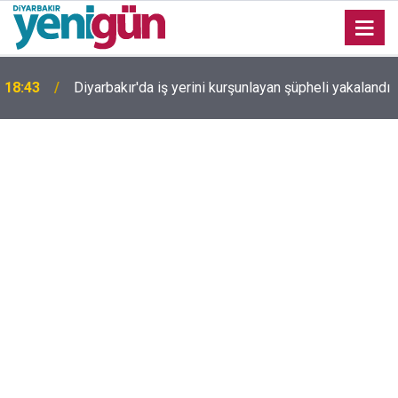
Diyarbakır TSO Başkanı Kaya'dan çerçeve yasa
ı
18:22
değerlendirmesi: Tek başına barışı sağlayamıyor