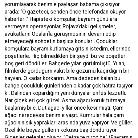
yorumlayarak benimle paylaşan babama çıkışıyor
arada: “O gazeteci, senden önce telefondan okuyor
haberleri.” Hapisteki komşular, bayram günü ara
vermeyen operasyonlar, Rojava’daki gelişmeler,
avukatların Öcalan’la görüşmesinin devam edip
etmeyeceği sohbetin başlıca konuları. Çocuklar
komşulara bayram kutlamaya gitsin istedim, ellerinde
poşetlerle. Hiç bilmedikleri bir şeydi bu ve poşetleri
boş geri döndüler. Bahçede yılan görülmüştü. Yılan,
filmlerde gördüğüm vakit bile gözümü kaçırdığım bir
hayvan. O kadar korkarım. Ama dededen kalan bu
bahçe çocukluk günlerinden o kadar çok hatıra taşıyor
ki. Dalından kopardığım yeni dünyalar enfes lezzetli.
Nar çiçekleri çok güzel. Asma ağacı koruk tutmaya
başlamış bile. Dut ağacı yıllar önce kesilmişti. Çam
ağacı neredeyse benimle yaşıt. Kumrular hala çam
ağacının sık yaprakları arasında yuva yapıyor. Ve güller.
Özellikle beyaz güllerin kokusu baş döndürüyor.
Gidenler gelenler oluyor. “Cejna te piroz be” (Bayramın