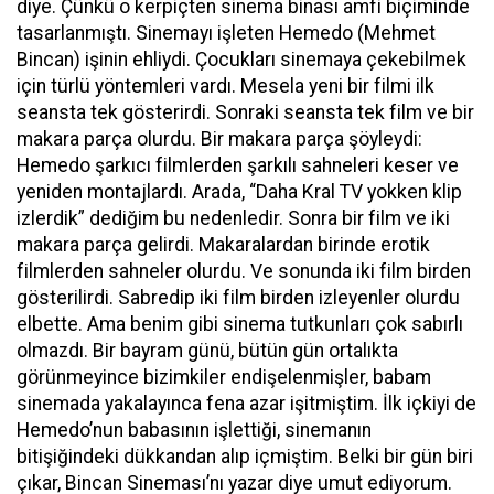
diye. Çünkü o kerpiçten sinema binası amfi biçiminde
tasarlanmıştı. Sinemayı işleten Hemedo (Mehmet
Bincan) işinin ehliydi. Çocukları sinemaya çekebilmek
için türlü yöntemleri vardı. Mesela yeni bir filmi ilk
seansta tek gösterirdi. Sonraki seansta tek film ve bir
makara parça olurdu. Bir makara parça şöyleydi:
Hemedo şarkıcı filmlerden şarkılı sahneleri keser ve
yeniden montajlardı. Arada, “Daha Kral TV yokken klip
izlerdik” dediğim bu nedenledir. Sonra bir film ve iki
makara parça gelirdi. Makaralardan birinde erotik
filmlerden sahneler olurdu. Ve sonunda iki film birden
gösterilirdi. Sabredip iki film birden izleyenler olurdu
elbette. Ama benim gibi sinema tutkunları çok sabırlı
olmazdı. Bir bayram günü, bütün gün ortalıkta
görünmeyince bizimkiler endişelenmişler, babam
sinemada yakalayınca fena azar işitmiştim. İlk içkiyi de
Hemedo’nun babasının işlettiği, sinemanın
bitişiğindeki dükkandan alıp içmiştim. Belki bir gün biri
çıkar, Bincan Sineması’nı yazar diye umut ediyorum.