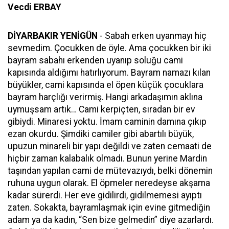
Vecdi ERBAY
DİYARBAKIR YENİGÜN
- Sabah erken uyanmayı hiç
sevmedim. Çocukken de öyle. Ama çocukken bir iki
bayram sabahı erkenden uyanıp soluğu cami
kapısında aldığımı hatırlıyorum. Bayram namazı kılan
büyükler, cami kapısında el öpen küçük çocuklara
bayram harçlığı verirmiş. Hangi arkadaşımın aklına
uymuşsam artık… Cami kerpiçten, sıradan bir ev
gibiydi. Minaresi yoktu. İmam caminin damına çıkıp
ezan okurdu. Şimdiki camiler gibi abartılı büyük,
upuzun minareli bir yapı değildi ve zaten cemaati de
hiçbir zaman kalabalık olmadı. Bunun yerine Mardin
taşından yapılan cami de mütevazıydı, belki dönemin
ruhuna uygun olarak. El öpmeler neredeyse akşama
kadar sürerdi. Her eve gidilirdi, gidilmemesi ayıptı
zaten. Sokakta, bayramlaşmak için evine gitmediğin
adam ya da kadın, “Sen bize gelmedin” diye azarlardı.