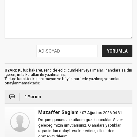
UYARI:
Küfür, hakaret, rencide edici cümleler veya imalar, inançlara saldırı
içeren, imla kuralları ile yazılmamış,
Türkçe karakter kullanılmayan ve büyük harflerle yazılmış yorumlar
onaylanmamaktadır.
1 Yorum
Muzaffer Saglam
/ 07 Ağustos 2026 04:31
Dogum gununuzu kutlarim guzel cocuklar. Sizler
gelecegimizin umutlarisiniz. O analara yaptiklari
ugrasindan dolayi tesekur ediniz, ellerinden
opmenizi dilerim.