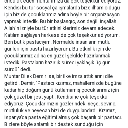
öncülük eden muhtarımıza da çok teşekkür ediyoruz.
Kendisi bu tür sosyal çalışmalarda bize ilham olduğu
için biz de çocuklarımız adına böyle bir organizasyon
yapmak istedik. Bu bir başlangıç, son değil. İnşallah
Allah’ın izniyle bu tür etkinliklerimiz devam edecek.
Katılım sağlayan herkese de çok teşekkür ediyorum.
Ben butik pastacıyım. Normalde insanların mutlu
günleri için pasta hazırlıyorum. Bu etkinlik için de
çocuklarımız adına en güzel şekilde hazırlanmak
istedik. Pastaların hazırlık süreci yaklaşık üç gün
sürdü" dedi.
Muhtar Dilek Demir ise, bir ilke imza attıklarını dile
getirdi. Demir, "Pastacı kızımız, mahallemizde bugüne
kadar hiç doğum günü kutlamamış çocuklarımız için
çok güzel bir jest yaptı. Kendisine çok teşekkür
ediyoruz. Çocuklarımızın gözlerindeki neşe, sevinç,
mutluluk ve heyecan bizi de duygulandırdı. Kızımız,
İspanya’da pasta eğitimi almış çok başarılı bir pastacı.
Bizlere böyle anlamlı bir destek sunduğu için