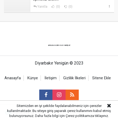
Yanıtla
(0)
(0)
ankara evden eve nakliyat
Diyarbakır Yenigün © 2023
Anasayfa
Künye
İletişim
Gizlilik İlkeleri
Sitene Ekle
Sitemizden en iyi şekilde faydalanabilmeniz için çerezler
kullanılmaktadır. Bu siteye giriş yaparak çerez kullanımını kabul etmiş
Haber Portalı Yazılımı
bulunuyorsunuz. Daha fazla bilgi için
Çerez politikamıza
tıklayınız.