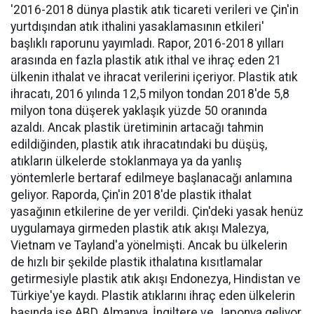
'2016-2018 dünya plastik atık ticareti verileri ve Çin'in
yurtdışından atık ithalini yasaklamasının etkileri'
başlıklı raporunu yayımladı. Rapor, 2016-2018 yılları
arasında en fazla plastik atık ithal ve ihraç eden 21
ülkenin ithalat ve ihracat verilerini içeriyor. Plastik atık
ihracatı, 2016 yılında 12,5 milyon tondan 2018'de 5,8
milyon tona düşerek yaklaşık yüzde 50 oranında
azaldı. Ancak plastik üretiminin artacağı tahmin
edildiğinden, plastik atık ihracatındaki bu düşüş,
atıkların ülkelerde stoklanmaya ya da yanlış
yöntemlerle bertaraf edilmeye başlanacağı anlamına
geliyor. Raporda, Çin'in 2018'de plastik ithalat
yasağının etkilerine de yer verildi. Çin'deki yasak henüz
uygulamaya girmeden plastik atık akışı Malezya,
Vietnam ve Tayland'a yönelmişti. Ancak bu ülkelerin
de hızlı bir şekilde plastik ithalatına kısıtlamalar
getirmesiyle plastik atık akışı Endonezya, Hindistan ve
Türkiye'ye kaydı. Plastik atıklarını ihraç eden ülkelerin
başında ise ABD, Almanya, İngiltere ve Japonya geliyor.