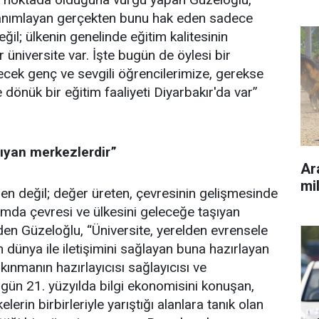
i tanımlayan gerçekten bunu hak eden sadece
ğil; ülkenin genelinde eğitim kalitesinin
r üniversite var. İşte bugün de öylesi bir
ecek genç ve sevgili öğrencilerimize, gerekse
dönük bir eğitim faaliyeti Diyarbakır'da var”
şıyan merkezlerdir”
Ara
mil
ren değil; değer üreten, çevresinin gelişmesinde
mda çevresi ve ülkesini geleceğe taşıyan
den Güzeloğlu, “Üniversite, yerelden evrensele
n dünya ile iletişimini sağlayan buna hazırlayan
ınmanın hazırlayıcısı sağlayıcısı ve
gün 21. yüzyılda bilgi ekonomisini konuşan,
lerin birbirleriyle yarıştığı alanlara tanık olan