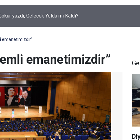
okur yazdı; Gelecek Yolda mı Kaldı?
i emanetimizdir”
nemli emanetimizdir”
Ge
Di