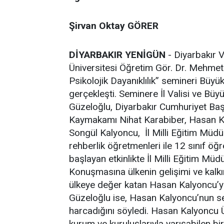
Şirvan Oktay GÖRER
DİYARBAKIR YENİGÜN
- Diyarbakır 
Üniversitesi Öğretim Gör. Dr. Mehmet 
Psikolojik Dayanıklılık” semineri Büy
gerçekleşti. Seminere İl Valisi ve Bü
Güzeloğlu, Diyarbakır Cumhuriyet Baş
Kaymakamı Nihat Karabiber, Hasan Kal
Songül Kalyoncu, İl Milli Eğitim Müdü
rehberlik öğretmenleri ile 12 sınıf öğre
başlayan etkinlikte İl Milli Eğitim Mü
Konuşmasına ülkenin gelişimi ve kalk
ülkeye değer katan Hasan Kalyoncu’y
Güzeloğlu ise, Hasan Kalyoncu’nun ser
harcadığını söyledi. Hasan Kalyoncu Ün
kurum ve kuruluşlarıyla yarışabilen 