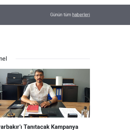
00:01
Barış Ünal yazdı; Silahlar susarsa gelecek konu
Günün tüm
haberleri
nel
yarbakır'ı Tanıtacak Kampanya