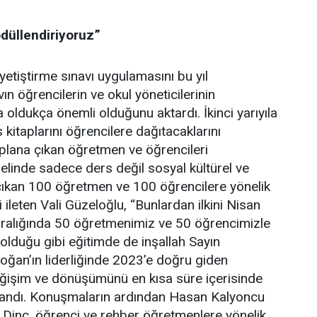
ödüllendiriyoruz”
yetiştirme sınavı uygulamasını bu yıl
vın öğrencilerin ve okul yöneticilerinin
oldukça önemli olduğunu aktardı. İkinci yarıyıla
kitaplarını öğrencilere dağıtacaklarını
 plana çıkan öğretmen ve öğrencileri
enelinde sadece ders değil sosyal kültürel ve
e çıkan 100 öğretmen ve 100 öğrencilere yönelik
i ileten Vali Güzeloğlu, “Bunlardan ilkini Nisan
 aralığında 50 öğretmenimiz ve 50 öğrencimizle
 olduğu gibi eğitimde de inşallah Sayın
an’ın liderliğinde 2023’e doğru giden
eğişim ve dönüşümünü en kısa süre içerisinde
llandı. Konuşmaların ardından Hasan Kalyoncu
 Dinç, öğrenci ve rehber öğretmenlere yönelik