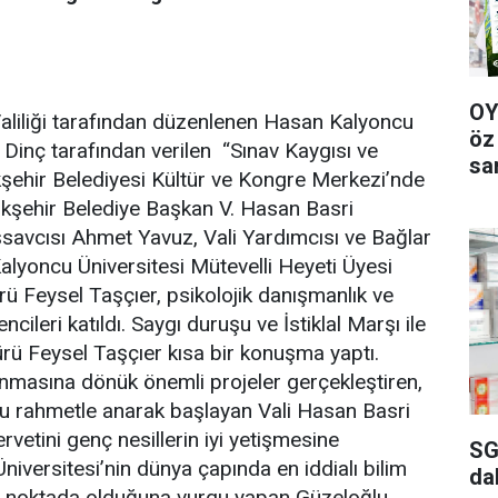
OY
Valiliği tarafından düzenlenen Hasan Kalyoncu
öz
Dinç tarafından verilen “Sınav Kaygısı ve
sa
ükşehir Belediyesi Kültür ve Kongre Merkezi’nde
yükşehir Belediye Başkan V. Hasan Basri
savcısı Ahmet Yavuz, Vali Yardımcısı ve Bağlar
yoncu Üniversitesi Mütevelli Heyeti Üyesi
rü Feysel Taşçıer, psikolojik danışmanlık ve
ncileri katıldı. Saygı duruşu ve İstiklal Marşı ile
dürü Feysel Taşçıer kısa bir konuşma yaptı.
ınmasına dönük önemli projeler gerçekleştiren,
u rahmetle anarak başlayan Vali Hasan Basri
vetini genç nesillerin iyi yetişmesine
SG
iversitesi’nin dünya çapında en iddialı bilim
da
bir noktada olduğuna vurgu yapan Güzeloğlu,