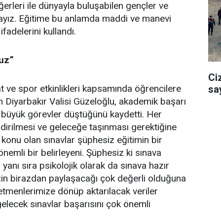
ğerleri ile dünyayla buluşabilen gençler ve
ndayız. Eğitime bu anlamda maddi ve manevi
fadelerini kullandı.
uz”
Ci
nat ve spor etkinlikleri kapsamında öğrencilere
sa
en Diyarbakır Valisi Güzeloğlu, akademik başarı
 büyük görevler düştüğünü kaydetti. Her
dirilmesi ve geleceğe taşınması gerektiğine
konu olan sınavlar şüphesiz eğitimin bir
önemli bir belirleyeni. Şüphesiz ki sınava
 yanı sıra psikolojik olarak da sınava hazır
izin birazdan paylaşacağı çok değerli olduğuna
retmenlerimize dönüp aktarılacak veriler
gelecek sınavlar başarısını çok önemli