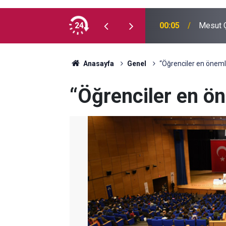
 madde kullanmıyorum, çocuklarımı verin
24
00:05
Mesut Ç
Anasayfa
Genel
“Öğrenciler en öneml
“Öğrenciler en ö