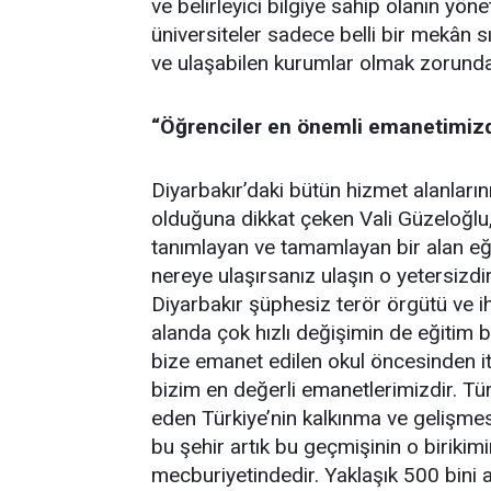
ve belirleyici bilgiye sahip olanın yön
üniversiteler sadece belli bir mekân s
ve ulaşabilen kurumlar olmak zorunda
“Öğrenciler en önemli emanetimizd
Diyarbakır’daki bütün hizmet alanların
olduğuna dikkat çeken Vali Güzeloğlu
tanımlayan ve tamamlayan bir alan eğ
nereye ulaşırsanız ulaşın o yetersizdir
Diyarbakır şüphesiz terör örgütü ve ih
alanda çok hızlı değişimin de eğitim bel
bize emanet edilen okul öncesinden i
bizim en değerli emanetlerimizdir. Tür
eden Türkiye’nin kalkınma ve gelişmesi
bu şehir artık bu geçmişinin o biriki
mecburiyetindedir. Yaklaşık 500 bini a