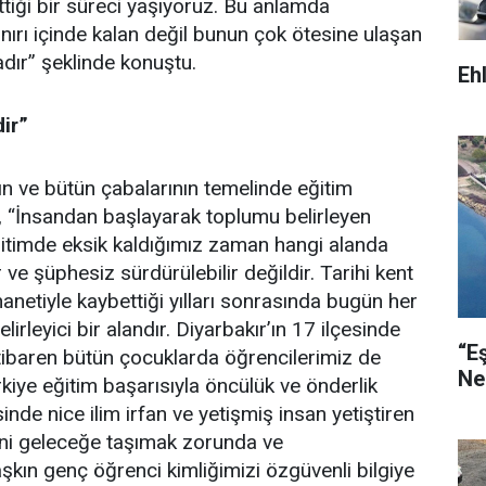
ettiği bir süreci yaşıyoruz. Bu anlamda
ınırı içinde kalan değil bunun çok ötesine ulaşan
dır” şeklinde konuştu.
Eh
ir”
ın ve bütün çabalarının temelinde eğitim
, “İnsandan başlayarak toplumu belirleyen
itimde eksik kaldığımız zaman hangi alanda
 ve şüphesiz sürdürülebilir değildir. Tarihi kent
anetiyle kaybettiği yılları sonrasında bugün her
irleyici bir alandır. Diyarbakır’ın 17 ilçesinde
“E
tibaren bütün çocuklarda öğrencilerimiz de
Ne
kiye eğitim başarısıyla öncülük ve önderlik
nde nice ilim irfan ve yetişmiş insan yetiştiren
mini geleceğe taşımak zorunda ve
şkın genç öğrenci kimliğimizi özgüvenli bilgiye